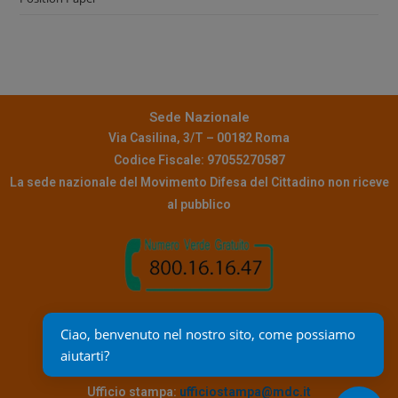
Sede Nazionale
Via Casilina, 3/T – 00182 Roma
Codice Fiscale: 97055270587
La sede nazionale del Movimento Difesa del Cittadino non riceve
al pubblico
Contatti
Ciao, benvenuto nel nostro sito, come possiamo 
Pec:
info@pec.mdc.it
aiutarti?
Mail assistenza:
reclami@mdc.it
Ufficio stampa:
ufficiostampa@mdc.it