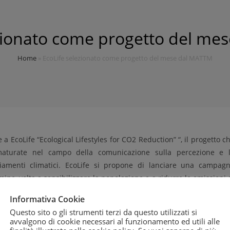
ezionato come progetto del me
Home
»
EcoLife selezionato come progetto del mese dal MATTM
a EcoLife “Ecological Lifestyles for CO2 Reduction” “, il progetto c
maturate nel campo della comunicazione sulla percezione e 
iamenti climatici. EcoLife si propone di lanciare una campag
ne, volta a sensibilizzare la popolazione e a ridurre le emissioni 
pettosi dell’ambiente ed economicamente sostenibili.
Informativa Cookie
Questo sito o gli strumenti terzi da questo utilizzati si
avvalgono di cookie necessari al funzionamento ed utili alle