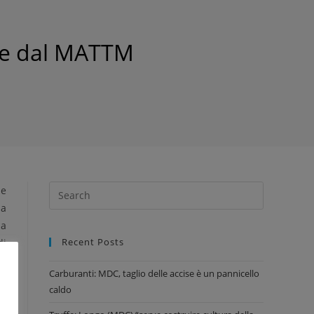
se dal MATTM
he
la
na
Recent Posts
di
Carburanti: MDC, taglio delle accise è un pannicello
caldo