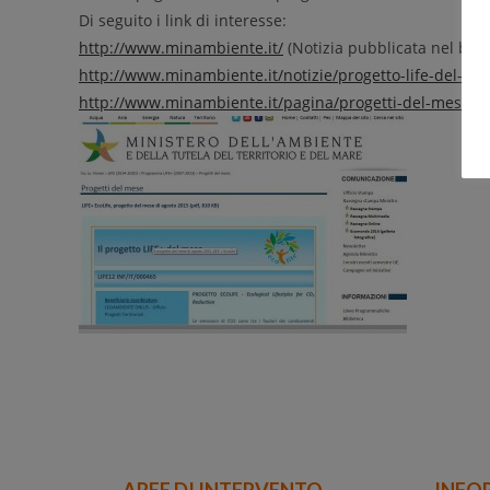
Di seguito i link di interesse:
http://www.minambiente.it/
(Notizia pubblicata nel box i
http://www.minambiente.it/notizie/progetto-life-del-mes
http://www.minambiente.it/pagina/progetti-del-mese
AREE DI INTERVENTO
INFO