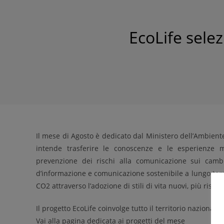
EcoLife sel
Il mese di Agosto è dedicato dal Ministero dell’Ambiente 
intende trasferire le conoscenze e le esperienze 
prevenzione dei rischi alla comunicazione sui camb
d’informazione e comunicazione sostenibile a lungo termi
CO2 attraverso l’adozione di stili di vita nuovi, più ris
Il progetto EcoLife coinvolge tutto il territorio nazionale.
Vai alla pagina dedicata ai progetti del mese