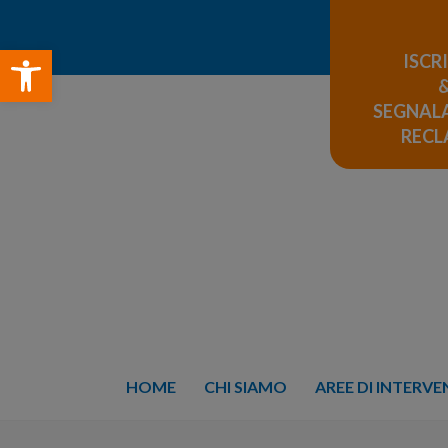
Open toolbar
ISCR
SEGNALA
REC
HOME
CHI SIAMO
AREE DI INTERV