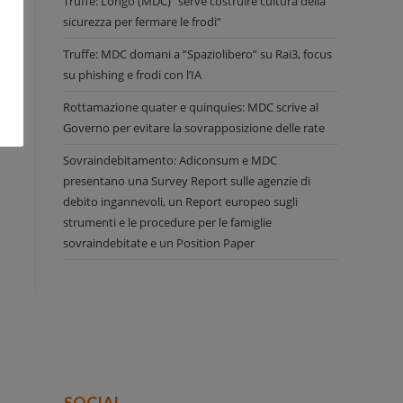
Truffe: Longo (MDC) “serve costruire cultura della
sicurezza per fermare le frodi”
Truffe: MDC domani a “Spaziolibero” su Rai3, focus
su phishing e frodi con l’IA
Rottamazione quater e quinquies: MDC scrive al
Governo per evitare la sovrapposizione delle rate
Sovraindebitamento: Adiconsum e MDC
presentano una Survey Report sulle agenzie di
debito ingannevoli, un Report europeo sugli
strumenti e le procedure per le famiglie
sovraindebitate e un Position Paper
SOCIAL