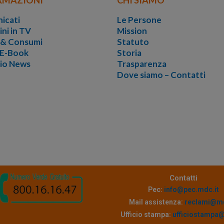
icati
Le Persone
ini in TV
Mission
i & Consumi
Statuto
 E-Book
Storia
vio News
Trasparenza
Dove siamo – Contatti
Contatti
Pec:
info@pec.mdc.it
Mail assistenza:
reclami@md
Ufficio stampa:
ufficiostampa