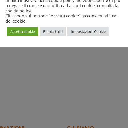
finalità illustrate nella cookie policy. Se vuoi saperne di più
o negare il consenso a tutti o ad alcuni cookie, consulta la
cookie policy
.
ntitolato “In Evidenza”)
Cliccando sul bottone "Accetta cookie", acconsenti all’uso
e-agosto-ecolife
dei cookie.
Accetta cookie
Rifiuta tutti
Impostazioni Cookie
RMAZIONI
CHI SIAMO