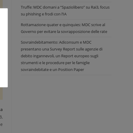
Truffe: MDC domani a “Spaziolibero” su Rai3, focus
su phishing e frodi con l’IA
Rottamazione quater e quinquies: MDC scrive al
Governo per evitare la sovrapposizione delle rate
Sovraindebitamento: Adiconsum e MDC
presentano una Survey Report sulle agenzie di
debito ingannevoli, un Report europeo sugli
strumenti e le procedure per le famiglie
sovraindebitate e un Position Paper
la
3,
le