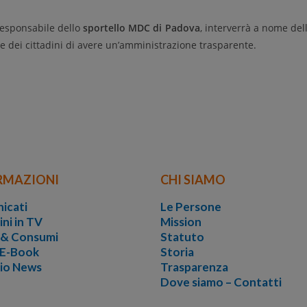
 responsabile dello
sportello MDC di Padova
, interverrà a nome del
ze dei cittadini di avere un’amministrazione trasparente.
RMAZIONI
CHI SIAMO
icati
Le Persone
ini in TV
Mission
i & Consumi
Statuto
 E-Book
Storia
vio News
Trasparenza
Dove siamo – Contatti