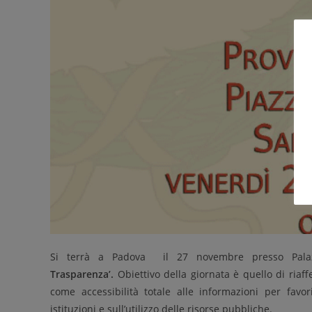
Si terrà a Padova il 27 novembre presso Palaz
Trasparenza’.
Obiettivo della giornata è quello di riaf
come accessibilità totale alle informazioni per favor
istituzioni e sull’utilizzo delle risorse pubbliche.