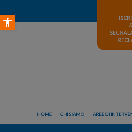
Open toolbar
ISCR
SEGNALA
REC
HOME
CHI SIAMO
AREE DI INTERV