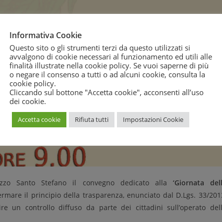
Informativa Cookie
Questo sito o gli strumenti terzi da questo utilizzati si
avvalgono di cookie necessari al funzionamento ed utili alle
finalità illustrate nella cookie policy. Se vuoi saperne di più
o negare il consenso a tutti o ad alcuni cookie, consulta la
cookie policy
.
Cliccando sul bottone "Accetta cookie", acconsenti all’uso
dei cookie.
Accetta cookie
Rifiuta tutti
Impostazioni Cookie
zo Santo Stefano il convegno dedicato alla
‘Giornata del
fermare il principio della trasparenza, enunciato dal D.Lgs. 33/201
ire un controllo diffuso da parte dei cittadini sull’operato del