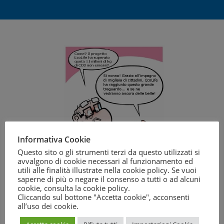
Informativa Cookie
Questo sito o gli strumenti terzi da questo utilizzati si
avvalgono di cookie necessari al funzionamento ed
utili alle finalità illustrate nella cookie policy. Se vuoi
saperne di più o negare il consenso a tutti o ad alcuni
Udite udite: 2016 è l’anno propizio…soprattutto per
cookie, consulta la
cookie policy
.
Cliccando sul bottone "Accetta cookie", acconsenti
l’ambiente! Il progetto EcoLife ha ufficialmente superato
all’uso dei cookie.
quota 11 milioni di Kg di CO2 equivalenti non emessi
nell’atmosfera, con un risparmio economico complessivo