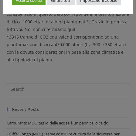
Accetta cookie
Rifiuta tutti
Impostazioni Cookie
che ha superato i 4 milioni di €! Con le dovute
considerazioni, questo dato corrisponde alla piantumazione
di circa 1000 ettari di alberi piantumati*. Grazie in primis a
tutti voi. Noi non ci fermiamo qui!
*3315 t/anno di CO2 equivalenti corrispondono ad una
piantumazione di circa 470.000 alberi (tra 300 e 350 ettari),
con le dovute considerazioni in base alla zona climatica e
alla tipologia di pianta.
Recent Posts
Carburanti: MDC, taglio delle accise è un pannicello caldo
Truffe: Longo (MDC) “serve costruire cultura della sicurezza per