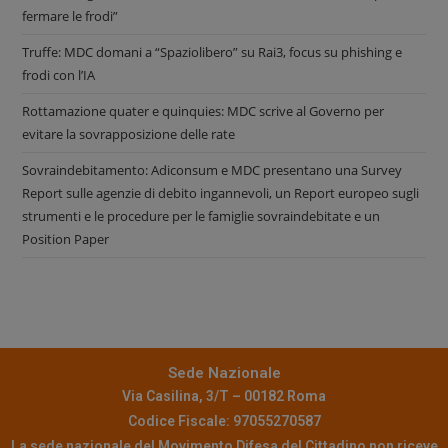
fermare le frodi”
Truffe: MDC domani a “Spaziolibero” su Rai3, focus su phishing e
frodi con l’IA
Rottamazione quater e quinquies: MDC scrive al Governo per
evitare la sovrapposizione delle rate
Sovraindebitamento: Adiconsum e MDC presentano una Survey
Report sulle agenzie di debito ingannevoli, un Report europeo sugli
strumenti e le procedure per le famiglie sovraindebitate e un
Position Paper
Sede Nazionale
Via Casilina, 3/T – 00182 Roma
Codice Fiscale: 97055270587
La sede nazionale del Movimento Difesa del Cittadino non riceve