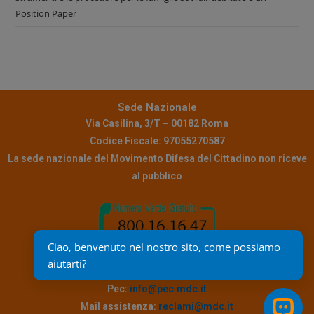
Position Paper
Sede Nazionale
Via Casilina, 3/T – 00182 Roma
Codice Fiscale: 97055270587
La sede nazionale del Movimento Difesa del Cittadino non riceve
al pubblico
Ciao, benvenuto nel nostro sito, come possiamo 
aiutarti?
Contatti
Pec:
info@pec.mdc.it
Mail assistenza:
reclami@mdc.it