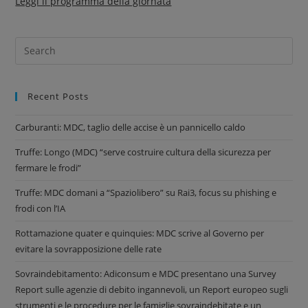
Leggi il programma della giornata
Recent Posts
Carburanti: MDC, taglio delle accise è un pannicello caldo
Truffe: Longo (MDC) “serve costruire cultura della sicurezza per
fermare le frodi”
Truffe: MDC domani a “Spaziolibero” su Rai3, focus su phishing e
frodi con l’IA
Rottamazione quater e quinquies: MDC scrive al Governo per
evitare la sovrapposizione delle rate
Sovraindebitamento: Adiconsum e MDC presentano una Survey
Report sulle agenzie di debito ingannevoli, un Report europeo sugli
strumenti e le procedure per le famiglie sovraindebitate e un