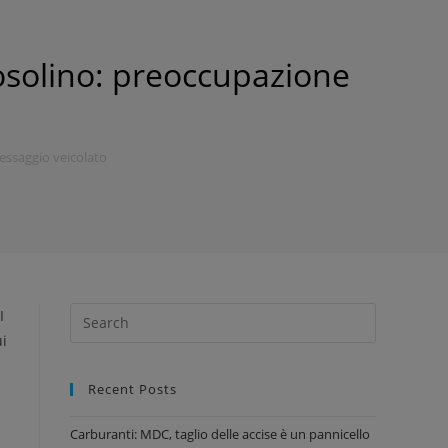
Rosolino: preoccupazione
messaggio veicolato
I
ui
Recent Posts
Carburanti: MDC, taglio delle accise è un pannicello