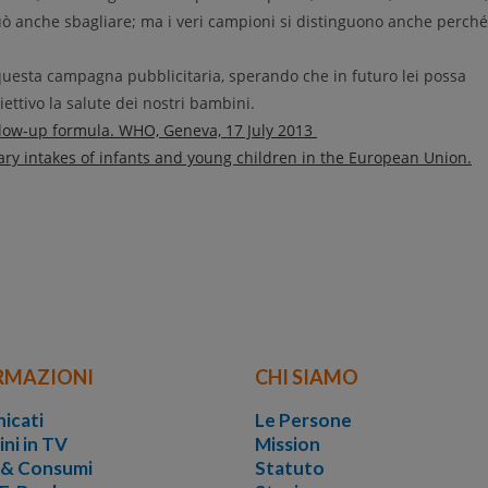
uò anche sbagliare; ma i veri campioni si distinguono anche perché
 questa campagna pubblicitaria, sperando che in futuro lei possa
ettivo la salute dei nostri bambini.
llow-up formula. WHO, Geneva, 17 July 2013
ary intakes of infants and young children in the European Union.
RMAZIONI
CHI SIAMO
icati
Le Persone
ini in TV
Mission
i & Consumi
Statuto