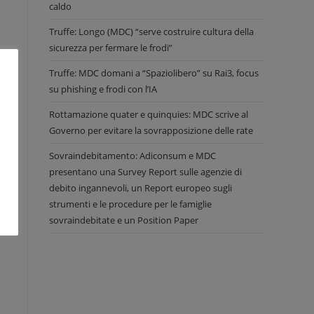
caldo
Truffe: Longo (MDC) “serve costruire cultura della
sicurezza per fermare le frodi”
Truffe: MDC domani a “Spaziolibero” su Rai3, focus
su phishing e frodi con l’IA
Rottamazione quater e quinquies: MDC scrive al
Governo per evitare la sovrapposizione delle rate
à
Sovraindebitamento: Adiconsum e MDC
o
presentano una Survey Report sulle agenzie di
a
debito ingannevoli, un Report europeo sugli
strumenti e le procedure per le famiglie
sovraindebitate e un Position Paper
na