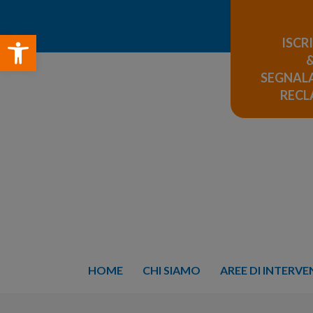
Open toolbar
ISCR
SEGNALA
REC
HOME
CHI SIAMO
AREE DI INTERV