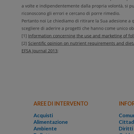
a volte e indipendentemente dalla propria volontà, si p
riconoscono gli errori e cercano di porre rimedio.
Pertanto noi Le chiediamo di ritirare la Sua adesione a
scegliere di aderire a progetti che hanno come unico obi
[1]
Information concerning the use and marketing of fo
[2]
Scientific opinion on nutrient requirements and diet
EFSA Journal 2013
;
AREE DI INTERVENTO
INFO
Acquisti
Comun
Alimentazione
Cittad
Ambiente
Diritt