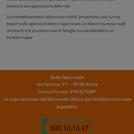
evitare la sovrapposizione delle rate
Sovraindebitamento: Adiconsum e MDC presentano una Survey
Report sulle agenzie di debito ingannevoli, un Report europeo sugli
strumenti e le procedure per le famiglie sovraindebitate e un
Position Paper
Sede Nazionale
Via Casilina, 3/T – 00182 Roma
Codice Fiscale: 97055270587
La sede nazionale del Movimento Difesa del Cittadino non riceve
al pubblico