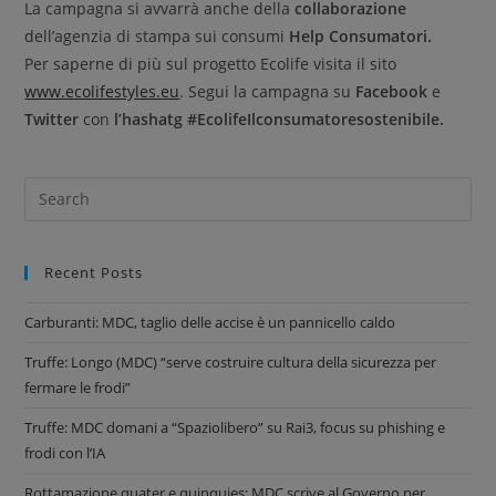
La campagna si avvarrà anche della
collaborazione
dell’agenzia di stampa sui consumi
Help Consumatori.
Per saperne di più sul progetto Ecolife visita il sito
www.ecolifestyles.eu
. Segui la campagna su
Facebook
e
Twitter
con
l’hashatg #EcolifeIlconsumatoresostenibile.
Recent Posts
Carburanti: MDC, taglio delle accise è un pannicello caldo
Truffe: Longo (MDC) “serve costruire cultura della sicurezza per
fermare le frodi”
Truffe: MDC domani a “Spaziolibero” su Rai3, focus su phishing e
frodi con l’IA
Rottamazione quater e quinquies: MDC scrive al Governo per