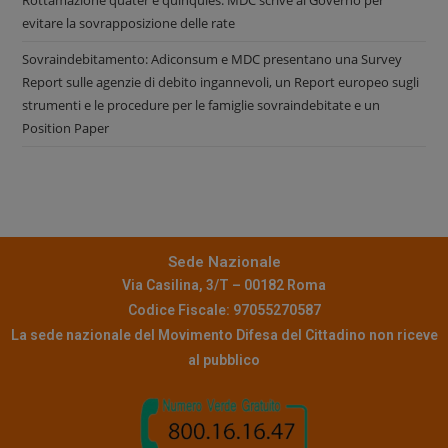
evitare la sovrapposizione delle rate
Sovraindebitamento: Adiconsum e MDC presentano una Survey
Report sulle agenzie di debito ingannevoli, un Report europeo sugli
strumenti e le procedure per le famiglie sovraindebitate e un
Position Paper
Sede Nazionale
Via Casilina, 3/T – 00182 Roma
Codice Fiscale: 97055270587
La sede nazionale del Movimento Difesa del Cittadino non riceve
al pubblico