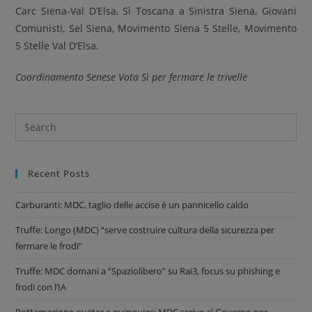
Carc Siena-Val D’Elsa, Sì Toscana a Sinistra Siena, Giovani
Comunisti, Sel Siena, Movimento Siena 5 Stelle, Movimento
5 Stelle Val D’Elsa.
Coordinamento Senese Vota Sì per fermare le trivelle
Recent Posts
Carburanti: MDC, taglio delle accise è un pannicello caldo
Truffe: Longo (MDC) “serve costruire cultura della sicurezza per
fermare le frodi”
Truffe: MDC domani a “Spaziolibero” su Rai3, focus su phishing e
frodi con l’IA
Rottamazione quater e quinquies: MDC scrive al Governo per