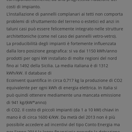
costi di impianto.
L’installazione di pannelli complanari ai tetti non comporta
problemi di sfruttamento del terreno o estetici ed anzi in
taluni casi può essere felicemente integrato nelle strutture
architettoniche (come nel caso dei pannelli vetro-vetro).
La producibilità degli impianti è fortemente influenzata
dalla loro posizione geografica: si va dai 1150 kWh/anno
prodotti per ogni kW installato di molte regioni del nord
fino ai 1492 della Sicilia. La media italiana è di 1312
kWh/kW. Il database di
Ecoinvent quantifica in circa 0,717 kg la produzione di CO2
equivalente per ogni kWh di energia elettrica. In Italia si
può quindi ottenere mediamente una mancata emissione
di 941 kg/(kW*anno)
di CO2. Il costo di piccoli impianti (da 1 a 10 kW) chiavi in
mano è di circa 1600 €/kW. Da metà del 2013 non è più
possibile accedere ad incentivi del tipo Conto Energia ma
per l’anno 2014 la legge finanziaria prevede la detrazione