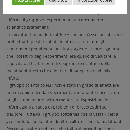
Accetta cookie
Rifiuta tutti
Impostazioni Cookie
esperimenti condotti per più stagioni potranno fornire
informazioni affidabili sulla loro efficacia a lungo termine,
afferma il gruppo di esperti in un suo documento
scientifico (Statement).
I ricercatori hanno detto all’EFSA che anch’essi considerano
preliminari questi risultati, in attesa di ripetere gli
esperimenti per almeno un’altra stagione. Hanno aggiunto
che l’obiettivo degli esperimenti era quello di valutare la
capacità dei trattamenti di sopprimere i sintomi della
malattia piuttosto che eliminare il patogeno negli olivi
infetti.
Il gruppo scientifico PLH non è stato in grado di effettuare
una disamina dei dati sperimentali, in quanto i ricercatori
pugliesi non hanno potuto mettere a disposizione le
informazioni a causa di problemi di brevetto/diritto
d’autore. Tuttavia il gruppo sottolinea che la vasta ricerca
già condotta su malattie di altre colture, come la malattia di
Pierce nella vite, evidenzia che tali trattamenti possono