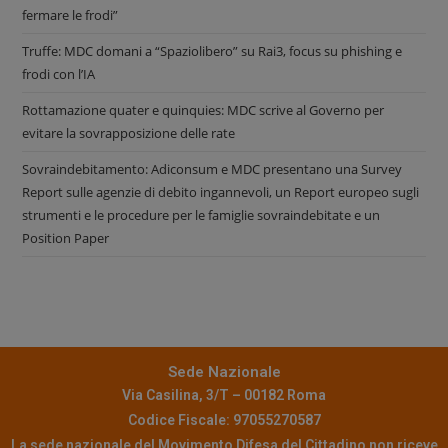
fermare le frodi”
Truffe: MDC domani a “Spaziolibero” su Rai3, focus su phishing e
frodi con l’IA
Rottamazione quater e quinquies: MDC scrive al Governo per
evitare la sovrapposizione delle rate
Sovraindebitamento: Adiconsum e MDC presentano una Survey
Report sulle agenzie di debito ingannevoli, un Report europeo sugli
strumenti e le procedure per le famiglie sovraindebitate e un
Position Paper
Sede Nazionale
Via Casilina, 3/T – 00182 Roma
Codice Fiscale: 97055270587
La sede nazionale del Movimento Difesa del Cittadino non riceve