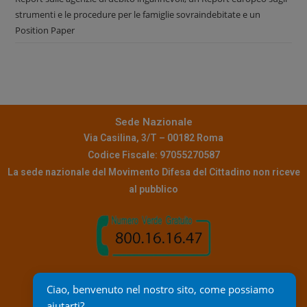
strumenti e le procedure per le famiglie sovraindebitate e un
Position Paper
Sede Nazionale
Via Casilina, 3/T – 00182 Roma
Codice Fiscale: 97055270587
La sede nazionale del Movimento Difesa del Cittadino non riceve
al pubblico
Contatti
Ciao, benvenuto nel nostro sito, come possiamo 
Pec:
info@pec.mdc.it
aiutarti?