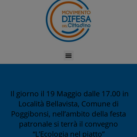
Il giorno il 19 Maggio dalle 17.00 in
Località Bellavista, Comune di
Poggibonsi, nell’ambito della festa
patronale si terrà il convegno
“L’Ecologia nel piatto”