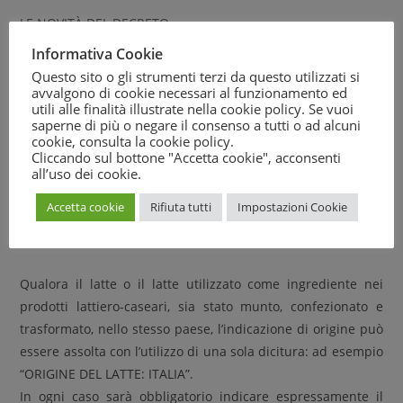
LE NOVITÀ DEL DECRETO
Il decreto in particolare prevede che il latte o i suoi derivati
Informativa Cookie
dovranno avere obbligatoriamente indicata l’origine della
Questo sito o gli strumenti terzi da questo utilizzati si
materia prima in etichetta con le seguenti diciture:
avvalgono di cookie necessari al funzionamento ed
utili alle finalità illustrate nella cookie policy. Se vuoi
saperne di più o negare il consenso a tutti o ad alcuni
a) “paese di mungitura: nome del paese nel quale è stato
cookie, consulta la
cookie policy
.
munto il latte”;
Cliccando sul bottone "Accetta cookie", acconsenti
all’uso dei cookie.
b) “paese di confezionamento: nome del paese in cui il
prodotto è stato confezionato”;
Accetta cookie
Rifiuta tutti
Impostazioni Cookie
c) “paese di trasformazione: nome del paese nel quale è
stato trasformato il latte”.
Qualora il latte o il latte utilizzato come ingrediente nei
prodotti lattiero-caseari, sia stato munto, confezionato e
trasformato, nello stesso paese, l’indicazione di origine può
essere assolta con l’utilizzo di una sola dicitura: ad esempio
“ORIGINE DEL LATTE: ITALIA”.
In ogni caso sarà obbligatorio indicare espressamente il