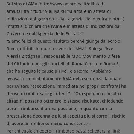
Sul sito di AMA
(
http://www.amaroma.it/dillo-ad-
ama/tariffa-rifiuti/1936-iva-su-tia-ama-e-in-attesa-di-
indicazioni-dal-governo-e-dall-agenzia-delle-entrate.html
)
infatti si dichiara che l’Ama è in attesa di indicazioni dal
Governo e dall’Agenzia delle Entrate”.
“Siamo felici di questo risultato perché giunge dal Foro di
Roma, difficile in quanto sede dell’AMA
“. Spiega l’Avv.
Alessia Zittignani, responsabile MDC-Movimento Difesa
del Cittadino per gli sportelli di Roma Centro e Roma 5
,
che ha seguito le cause a Tivoli e a Roma.
“Abbiamo
avvisato immediatamente AMA della sentenza, la quale
per evitare l’esecuzione immediata nei propri confronti ha
deciso di rimborsare gli utenti
”.
“Ora speriamo che altri
cittadini possano ottenere lo stesso risultato, chiedendo
però il rimborso il prima possibile, in quanto con la
prescrizione decennale più si aspetta più si corre il rischio
di avere un rimborso meno consistente”.
Per chi vuole chiedere il rimborso basta collegarsi al link