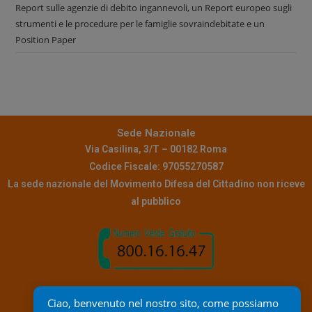
Report sulle agenzie di debito ingannevoli, un Report europeo sugli
strumenti e le procedure per le famiglie sovraindebitate e un
Position Paper
Sede Nazionale
Via Casilina, 3/T – 00182 Roma
Codice Fiscale: 97055270587
La sede nazionale del Movimento Difesa del Cittadino non riceve
al pubblico
Contatti
Ciao, benvenuto nel nostro sito, come possiamo 