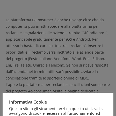
La piattaforma E-Consumer è anche un’app: oltre che da
computer, si può infatti accedere alla piattaforma per
reclami e segnalazioni alle aziende tramite “Difendiamoci”,
app scaricabile gratuitamente per iOS e Android. Per
utilizzarla basta cliccare su “Inoltra il reclamo”, inserire i
propri dati e il reclamo verrà inoltrato alle aziende parte
del progetto (Poste Italiane, Vodafone, Wind, Enel, Edison,
Eni, Tre, Teletu, Unirec e Telecom). Se non si riceve risposta
dall’azienda nei termini utili, sarà possibile avviare la
conciliazione tramite lo sportello online di MDC.
L’app e la piattaforma per reclami e conciliazioni sono parte
del progetto #e-consumer. Visita la pagina dedicata al
progetto:
https://www.difesadelcittadino.it/e-consumer/
Informativa Cookie
Questo sito o gli strumenti terzi da questo utilizzati si
avvalgono di cookie necessari al funzionamento ed