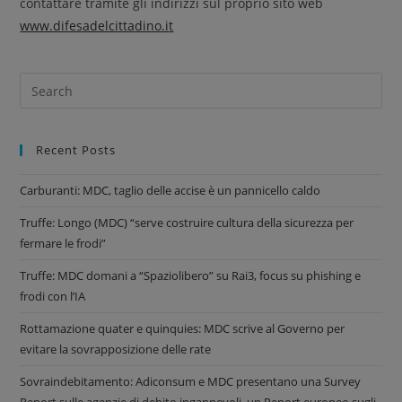
contattare tramite gli indirizzi sul proprio sito web
www.difesadelcittadino.it
Recent Posts
Carburanti: MDC, taglio delle accise è un pannicello caldo
Truffe: Longo (MDC) “serve costruire cultura della sicurezza per
fermare le frodi”
Truffe: MDC domani a “Spaziolibero” su Rai3, focus su phishing e
frodi con l’IA
Rottamazione quater e quinquies: MDC scrive al Governo per
evitare la sovrapposizione delle rate
Sovraindebitamento: Adiconsum e MDC presentano una Survey