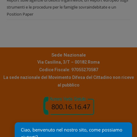
Report sulle agenzie di debito ingannevoli, un Report europeo sugli
strumenti e le procedure per le famiglie sovraindebitate e un
Position Paper
Sede Nazionale
Via Casilina, 3/T – 00182 Roma
Codice Fiscale: 97055270587
La sede nazionale del Movimento Difesa del Cittadino non riceve
al pubblico
Contatti
Ciao, benvenuto nel nostro sito, come possiamo 
Pec:
info@pec.mdc.it