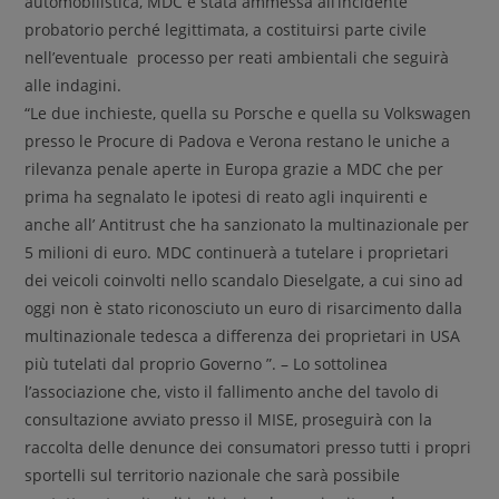
automobilistica, MDC è stata ammessa all’incidente
probatorio perché legittimata, a costituirsi parte civile
nell’eventuale processo per reati ambientali che seguirà
alle indagini.
“Le due inchieste, quella su Porsche e quella su Volkswagen
presso le Procure di Padova e Verona restano le uniche a
rilevanza penale aperte in Europa grazie a MDC che per
prima ha segnalato le ipotesi di reato agli inquirenti e
anche all’ Antitrust che ha sanzionato la multinazionale per
5 milioni di euro. MDC continuerà a tutelare i proprietari
dei veicoli coinvolti nello scandalo Dieselgate, a cui sino ad
oggi non è stato riconosciuto un euro di risarcimento dalla
multinazionale tedesca a differenza dei proprietari in USA
più tutelati dal proprio Governo ”. – Lo sottolinea
l’associazione che, visto il fallimento anche del tavolo di
consultazione avviato presso il MISE, proseguirà con la
raccolta delle denunce dei consumatori presso tutti i propri
sportelli sul territorio nazionale che sarà possibile