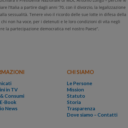
dichiara il Presidente Nazionale di MDC Antonio Longo –
perché
le
re l’Italia
a partire dagli anni ’70, con il divorzio, la legalizzazione
 alla sessualità.
T
enere vivo il ricordo delle sue lotte in difesa della
 chi non ha voce, per i detenuti e le loro condizioni di vita negli
ere la partecipazione democratica nel nostro Paese
”.
RMAZIONI
CHI SIAMO
icati
Le Persone
ini in TV
Mission
i & Consumi
Statuto
 E-Book
Storia
vio News
Trasparenza
Dove siamo – Contatti