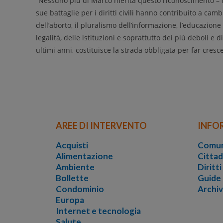
“
N
essuno più di Marco merita questo riconoscimento
– 
sue battaglie per i diritti civili
hanno contribuito a cambia
dell’aborto, il pluralismo dell’informazione, l’educazione
legalità, delle istituzioni e soprattutto dei più deboli
e di
ultimi anni,
costituisce
la strada obbligata per far cresc
AREE DI INTERVENTO
INFO
Acquisti
Comun
Alimentazione
Cittad
Ambiente
Diritt
Bollette
Guide
Condominio
Archi
Europa
Internet e tecnologia
Salute