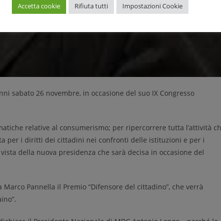
Accetta cookie
Rifiuta tutti
Impostazioni Cookie
nni sabato 26 novembre, in occasione del
suo IX Congresso
m
atiche relative al consumerismo;
per
ripercorrere tutta l’attività c
a per i diritti dei
cittadini nei confronti delle i
stituzioni e per i
vista della
nuova presidenza che sarà decisa in occasione del
a Marco Pannella il Pr
emio “Difensore del cittadino”,
che verrà
aino”.