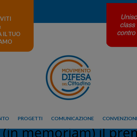
IVITI
&
 IL TUO
LAMO
ENTO
PROGETTI
COMUNICAZIONE
CONVENZIONE
 (in memoriam) il prem