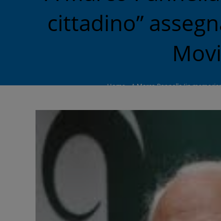
cittadino” asseg
Movi
Home
»
A Marco Pannella (in memoriam