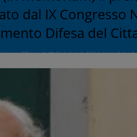
nato dal IX Congresso 
mento Difesa del Citt
) il premio “Difensore del cittadino” assegnato dal IX Congresso Nazionale