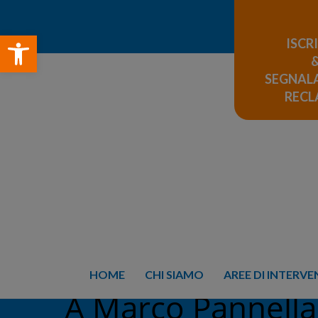
Open toolbar
ISCR
SEGNALA
REC
HOME
CHI SIAMO
AREE DI INTERV
A Marco Pannella