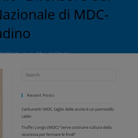
Nazionale di MDC-
adino
 di MDC-Movimento Difesa del Cittadino
Recent Posts
Carburanti: MDC, taglio delle accise è un pannicello
caldo
Truffe: Longo (MDC) “serve costruire cultura della
sicurezza per fermare le frodi”