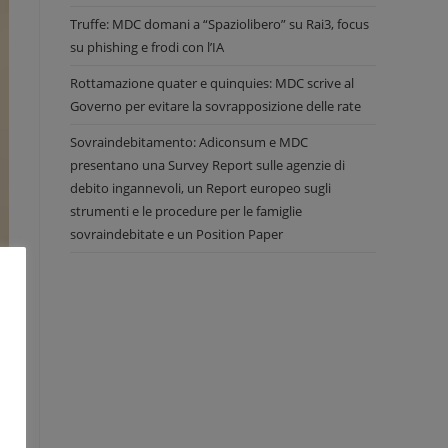
Truffe: MDC domani a “Spaziolibero” su Rai3, focus
su phishing e frodi con l’IA
Rottamazione quater e quinquies: MDC scrive al
Governo per evitare la sovrapposizione delle rate
Sovraindebitamento: Adiconsum e MDC
presentano una Survey Report sulle agenzie di
debito ingannevoli, un Report europeo sugli
strumenti e le procedure per le famiglie
sovraindebitate e un Position Paper