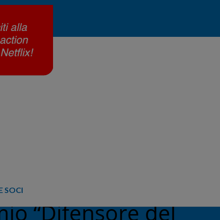
 SOCI
io “Difensore del