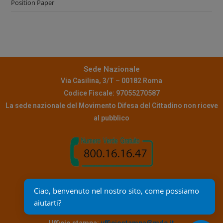
Position Paper
Sede Nazionale
Via Casilina, 3/T – 00182 Roma
Codice Fiscale: 97055270587
La sede nazionale del Movimento Difesa del Cittadino non riceve
al pubblico
Contatti
Ciao, benvenuto nel nostro sito, come possiamo 
Pec:
info@pec.mdc.it
aiutarti?
Mail assistenza:
reclami@mdc.it
Ufficio stampa:
ufficiostampa@mdc.it