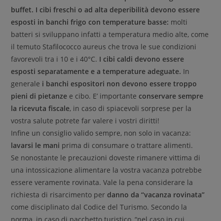
buffet. I cibi freschi o ad alta deperibilità devono essere
esposti in banchi frigo con temperature basse:
molti
batteri si sviluppano infatti a temperatura medio alte, come
il temuto Stafilococco aureus che trova le sue condizioni
favorevoli tra i 10 e i 40°C.
I cibi caldi devono essere
esposti separatamente e a temperature adeguate.
In
generale
i banchi espositori non devono essere troppo
pieni di pietanze
e cibo. E’ importante
conservare sempre
la ricevuta fiscale
, in caso di spiacevoli sorprese per la
vostra salute potrete far valere i vostri diritti!
Infine un consiglio valido sempre, non solo in vacanza:
lavarsi le mani
prima di consumare o trattare alimenti.
Se nonostante le precauzioni doveste rimanere vittima di
una intossicazione alimentare la vostra vacanza potrebbe
essere veramente rovinata. Vale la pena considerare la
richiesta di risarcimento per
danno da “vacanza rovinata”
come disciplinato dal Codice del Turismo. Secondo la
norma, in caso di pacchetto turistico, “nel caso in cui