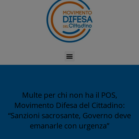
Multe per chi non ha il POS,
Movimento Difesa del Cittadino:
“Sanzioni sacrosante, Governo deve
emanarle con urgenza”