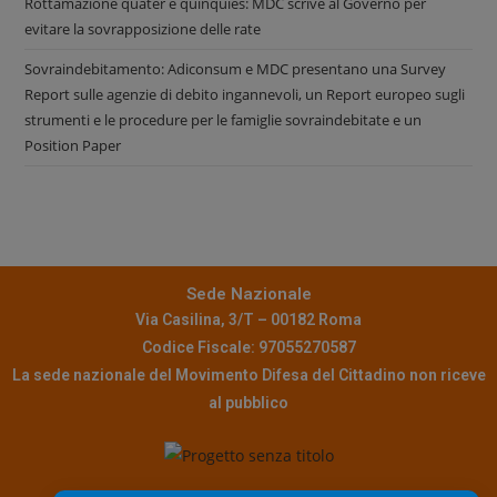
Rottamazione quater e quinquies: MDC scrive al Governo per
evitare la sovrapposizione delle rate
Sovraindebitamento: Adiconsum e MDC presentano una Survey
Report sulle agenzie di debito ingannevoli, un Report europeo sugli
strumenti e le procedure per le famiglie sovraindebitate e un
Position Paper
Sede Nazionale
Via Casilina, 3/T – 00182 Roma
Codice Fiscale: 97055270587
La sede nazionale del Movimento Difesa del Cittadino non riceve
al pubblico