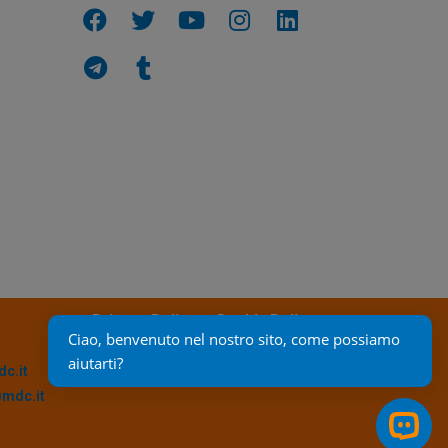
Privacy Policy
Cookie Policy
Ciao, benvenuto nel nostro sito, come possiamo 
aiutarti?
c.it
@mdc.it
Open 