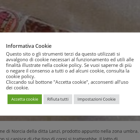
Informativa Cookie
Questo sito o gli strumenti terzi da questo utilizzati si
avvalgono di cookie necessari al funzionamento ed utili alle
finalità illustrate nella cookie policy. Se vuoi saperne di più
o negare il consenso a tutti o ad alcuni cookie, consulta la
cookie policy
.
Cliccando sul bottone "Accetta cookie", acconsenti all’uso
dei cookie.
Accetta cookie
Rifiuta tutti
Impostazioni Cookie
lame di Norcia della ditta Lanzi, prodotto appunto nella zona umbra.
n si capisce di che tipo di corpi si tratterebbe. Il lotto di