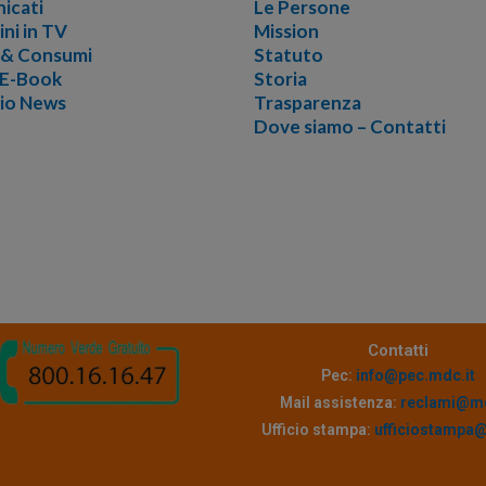
icati
Le Persone
ini in TV
Mission
i & Consumi
Statuto
 E-Book
Storia
vio News
Trasparenza
Dove siamo – Contatti
Contatti
Pec:
info@pec.mdc.it
Mail assistenza:
reclami@md
Ufficio stampa:
ufficiostampa