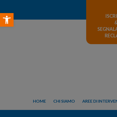
Open toolbar
ISCR
SEGNALA
REC
HOME
CHI SIAMO
AREE DI INTERV