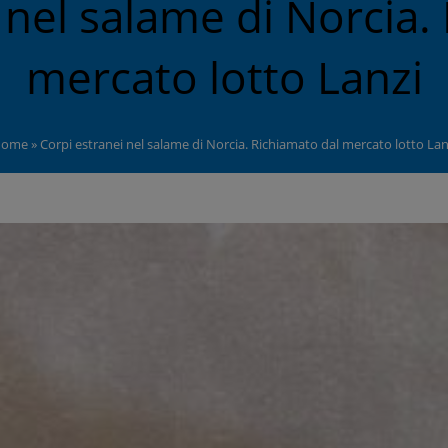
 nel salame di Norcia.
mercato lotto Lanzi
ome
»
Corpi estranei nel salame di Norcia. Richiamato dal mercato lotto Lan