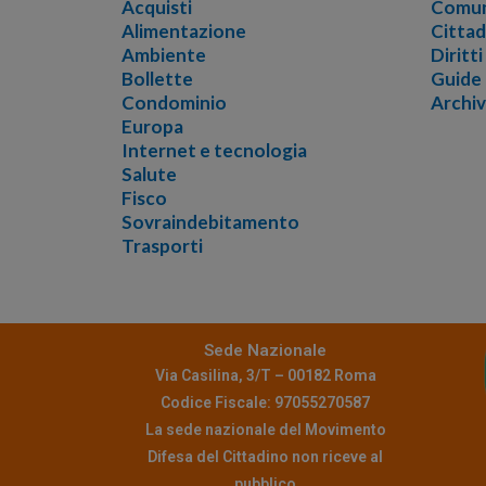
Acquisti
Comun
Alimentazione
Cittad
Ambiente
Diritt
Bollette
Guide
Condominio
Archi
Europa
Internet e tecnologia
Salute
Fisco
Sovraindebitamento
Trasporti
Sede Nazionale
Via Casilina, 3/T – 00182 Roma
Codice Fiscale: 97055270587
La sede nazionale del Movimento
Difesa del Cittadino non riceve al
pubblico