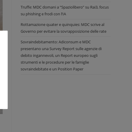
Truffe: MDC domani a “Spaziolibero” su Rai3, focus
su phishing e frodi con l’IA
Rottamazione quater e quinquies: MDC scrive al
Governo per evitare la sovrapposizione delle rate
Sovraindebitamento: Adiconsum e MDC
presentano una Survey Report sulle agenzie di
debito ingannevoli, un Report europeo sugli
strumenti e le procedure per le famiglie
sovraindebitate e un Position Paper