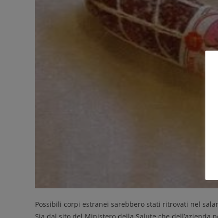
Possibili corpi estranei sarebbero stati ritrovati nel sa
Sia dal sito del Ministero della Salute che dell’azienda no