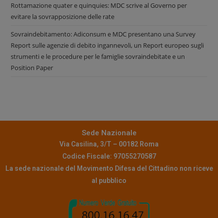
Rottamazione quater e quinquies: MDC scrive al Governo per
evitare la sovrapposizione delle rate
Sovraindebitamento: Adiconsum e MDC presentano una Survey
Report sulle agenzie di debito ingannevoli, un Report europeo sugli
strumenti e le procedure per le famiglie sovraindebitate e un
Position Paper
Sede Nazionale
Via Casilina, 3/T – 00182 Roma
Codice Fiscale: 97055270587
La sede nazionale del Movimento Difesa del Cittadino non riceve
al pubblico