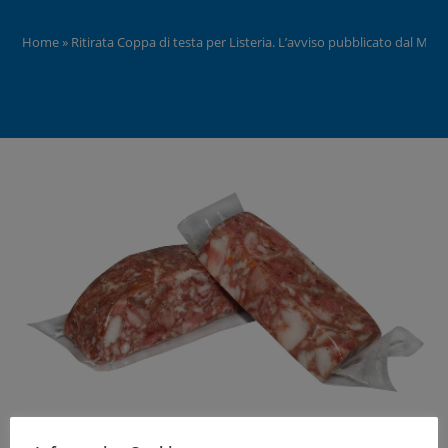
Home
»
Ritirata Coppa di testa per Listeria. L’avviso pubblicato dal Mini
Presenza di
Listeria
Monocytogenes rilevata su un