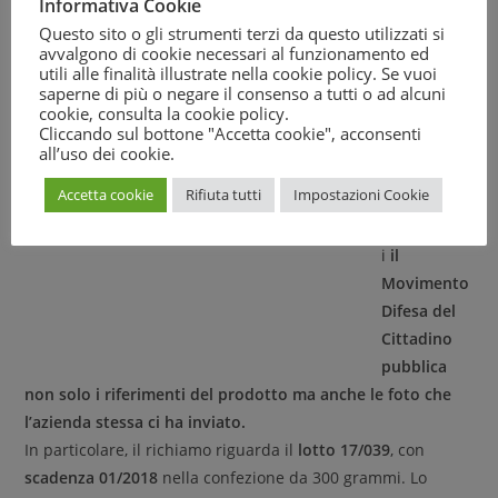
Informativa Cookie
campione di Coppa di testa, analizzato nell’ambito
dell’autocontrollo effettuato dall’azienda
Antica Norcineria
Questo sito o gli strumenti terzi da questo utilizzati si
avvalgono di cookie necessari al funzionamento ed
F.lli Ansuini snc
. L’allerta arriva direttamente dal sito del
utili alle finalità illustrate nella cookie policy. Se vuoi
Ministero della Salute
che ha pubblicato
l’avviso di
saperne di più o negare il consenso a tutti o ad alcuni
cookie, consulta la
cookie policy
.
richiamo
. Peccato però che
le foto presenti sull’avviso
Cliccando sul bottone "Accetta cookie", acconsenti
siano di pessima qualità e pertanto poco utili al cittadino.
all’uso dei cookie.
A servizio
Accetta cookie
Rifiuta tutti
Impostazioni Cookie
dei
consumator
i
il
Movimento
Difesa del
Cittadino
pubblica
non solo i riferimenti del prodotto ma anche le foto che
l’azienda stessa ci ha inviato.
In particolare, il richiamo riguarda il
lotto 17/039
, con
scadenza 01/2018
nella confezione da 300 grammi. Lo