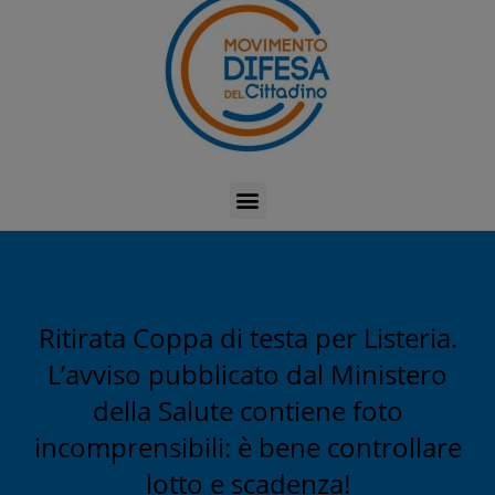
Ritirata Coppa di testa per Listeria.
L’avviso pubblicato dal Ministero
della Salute contiene foto
incomprensibili: è bene controllare
lotto e scadenza!