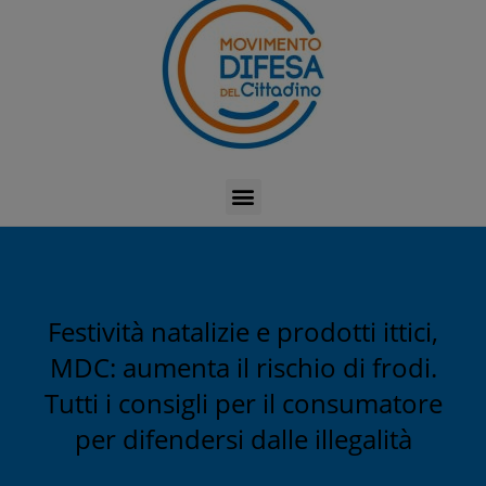
Festività natalizie e prodotti ittici,
MDC: aumenta il rischio di frodi.
Tutti i consigli per il consumatore
per difendersi dalle illegalità