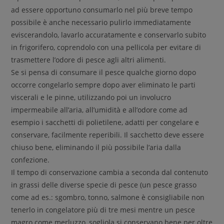
ad essere opportuno consumarlo nel più breve tempo
possibile è anche necessario pulirlo immediatamente
eviscerandolo, lavarlo accuratamente e conservarlo subito
in frigorifero, coprendolo con una pellicola per evitare di
trasmettere l’odore di pesce agli altri alimenti.
Se si pensa di consumare il pesce qualche giorno dopo
occorre congelarlo sempre dopo aver eliminato le parti
viscerali e le pinne, utilizzando poi un involucro
impermeabile all’aria, all’umidità e all’odore come ad
esempio i sacchetti di polietilene, adatti per congelare e
conservare, facilmente reperibili. Il sacchetto deve essere
chiuso bene, eliminando il più possibile l’aria dalla
confezione.
Il tempo di conservazione cambia a seconda dal contenuto
in grassi delle diverse specie di pesce (un pesce grasso
come ad es.: sgombro, tonno, salmone è consigliabile non
tenerlo in congelatore più di tre mesi mentre un pesce
magro come merluzzo, sogliola si conservano bene per oltre