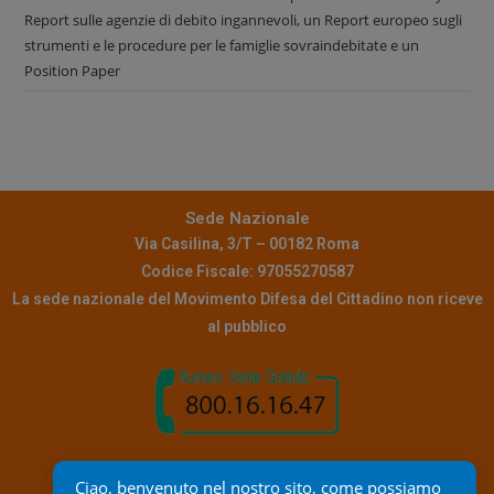
Report sulle agenzie di debito ingannevoli, un Report europeo sugli
strumenti e le procedure per le famiglie sovraindebitate e un
Position Paper
Sede Nazionale
Via Casilina, 3/T – 00182 Roma
Codice Fiscale: 97055270587
La sede nazionale del Movimento Difesa del Cittadino non riceve
al pubblico
Contatti
Ciao, benvenuto nel nostro sito, come possiamo 