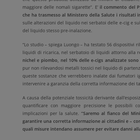
maggiore delle nomali sigarette”. E’
il commento del P
che ha trasmesso al
Ministero della Salute i risultati 
sulle alterazioni del liquido nei serbatoi delle e-cig e 
del liquido stesso pre-inalazione.
“Lo studio – spiega Luongo – ha testato 56 dispositivi r
liquidi di ricarica, nel serbatoio di liquidi attorno all
nichel e piombo, nel 10% delle e-cigs analizzate sono 
pur non rilevandosi metalli tossici nel liquido di parten
queste sostanze che verrebbero inalate dai fumatori ign
intervenire a garanzia della corretta informazione dei tan
A causa della potenziale tossicità derivante dall’esposi
quantificare con maggiore precisione le possibili co
implicazioni per la salute.
“Saremo al fianco del Mini
garantire una corretta informazione ai cittadini e – co
quali misure intendano assumere per evitare danni all