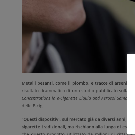
Metalli pesanti, come il piombo, e tracce di arsenico 
risultato drammatico di uno studio pubblicato sulla riv
Concentrations in e-Cigarette Liquid and Aerosol Samples: 
delle E-cig.
“Questi dispositivi, sul mercato già da diversi anni, d
sigarette tradizionali, ma rischiano alla lunga di esser
che questo prodotto, utilizzato da milioni di cittadini