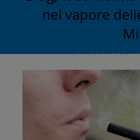
nel vapore delle
Mi
Home
»
E-cig, si conferma la presen