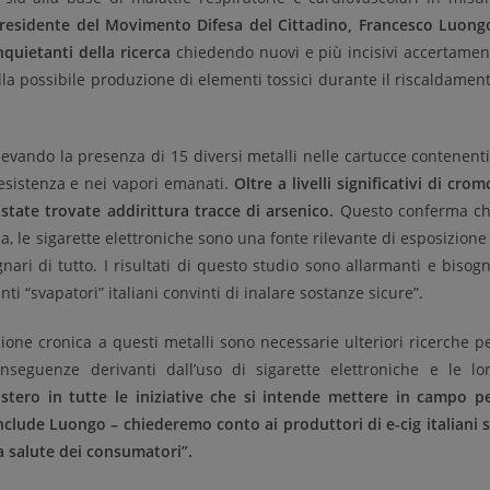
residente del Movimento Difesa del Cittadino, Francesco Luong
inquietanti della ricerca
chiedendo nuovi e più incisivi accertamen
sulla possibile produzione di elementi tossici durante il riscaldamen
ilevando la presenza di 15 diversi metalli nelle cartucce contenenti
a resistenza e nei vapori emanati.
Oltre a livelli significativi di
crom
state trovate addirittura tracce di arsenico.
Questo conferma c
za, le sigarette elettroniche sono una fonte rilevante di esposizione
ari di tutto. I risultati di questo studio sono allarmanti e bisog
ti “svapatori” italiani convinti di inalare sostanze sicure”.
zione cronica a questi metalli sono necessarie ulteriori ricerche p
nseguenze derivanti dall’uso di sigarette elettroniche e le lo
stero in tutte le iniziative che si intende mettere in campo p
nclude Luongo – chiederemo conto ai produttori di e-cig italiani 
a salute dei consumatori”.