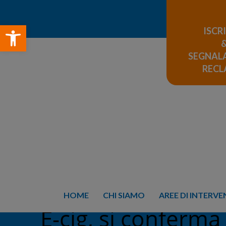
Open toolbar
ISCR
SEGNALA
REC
HOME
CHI SIAMO
AREE DI INTERV
E-cig, si conferma