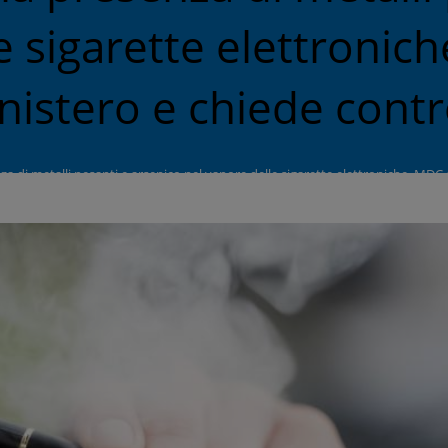
 sigarette elettronich
nistero e chiede contro
za di metalli pesanti e arsenico nel vapore delle sigarette elettroniche. MDC al