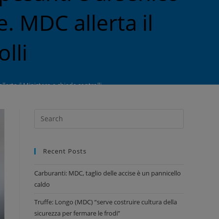
e. MDC allerta il
lli
lerta il Ministero e chiede controlli
Recent Posts
Carburanti: MDC, taglio delle accise è un pannicello
caldo
Truffe: Longo (MDC) “serve costruire cultura della
sicurezza per fermare le frodi”