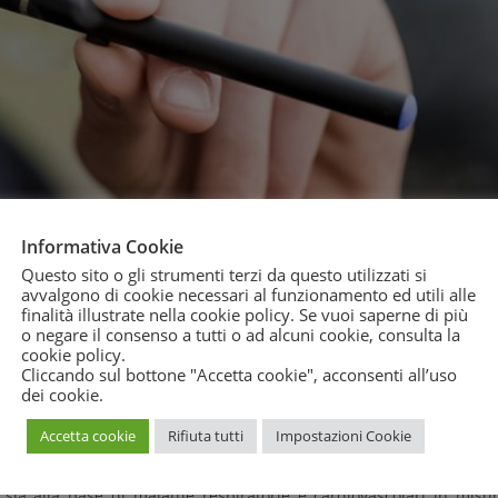
Informativa Cookie
Questo sito o gli strumenti terzi da questo utilizzati si
avvalgono di cookie necessari al funzionamento ed utili alle
nei serbatoi e nel vapore inalato con le sigarette elettroniche:
è 
finalità illustrate nella cookie policy. Se vuoi saperne di più
o negare il consenso a tutti o ad alcuni cookie, consulta la
ista scientifica Environmental Health Perspectives dal titolo
: “Met
cookie policy
.
The Contribution of Metallic Coils”
che mette sotto accusa il merca
Cliccando sul bottone "Accetta cookie", acconsenti all’uso
dei cookie.
Accetta cookie
Rifiuta tutti
Impostazioni Cookie
ovrebbero garantire ai fumatori una maggiore sicurezza rispetto al
e addirittura più dannosi.
Non vorremmo scoprire tra qualche an
, sia alla base di malattie respiratorie e cardiovascolari in misu