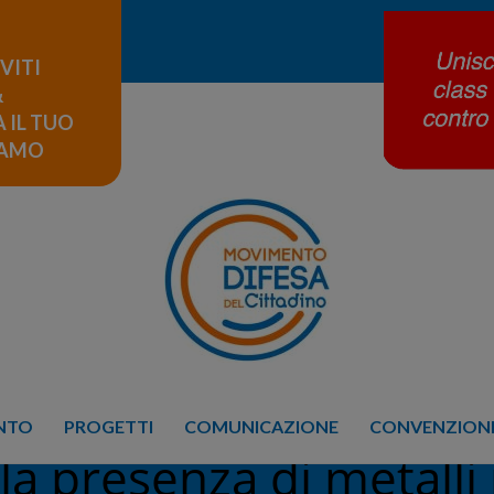
IVITI
&
 IL TUO
LAMO
ENTO
PROGETTI
COMUNICAZIONE
CONVENZIONE
 la presenza di metalli