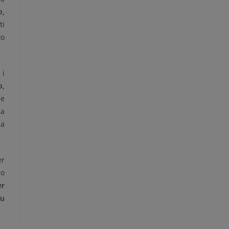
o,
ti
to
 i
o,
he
 a
na
er
ro
er
su