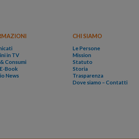
RMAZIONI
CHI SIAMO
icati
Le Persone
ini in TV
Mission
i & Consumi
Statuto
 E-Book
Storia
vio News
Trasparenza
Dove siamo – Contatti