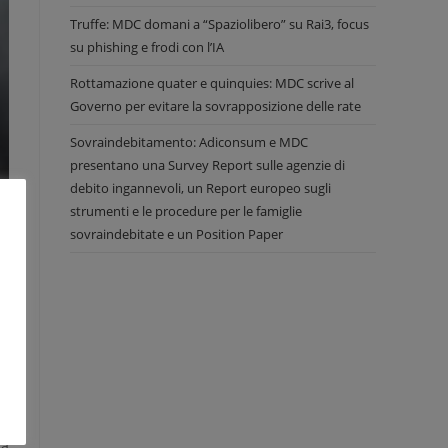
Truffe: MDC domani a “Spaziolibero” su Rai3, focus
su phishing e frodi con l’IA
Rottamazione quater e quinquies: MDC scrive al
Governo per evitare la sovrapposizione delle rate
Sovraindebitamento: Adiconsum e MDC
presentano una Survey Report sulle agenzie di
debito ingannevoli, un Report europeo sugli
strumenti e le procedure per le famiglie
sovraindebitate e un Position Paper
il
al
to
le
no
ra