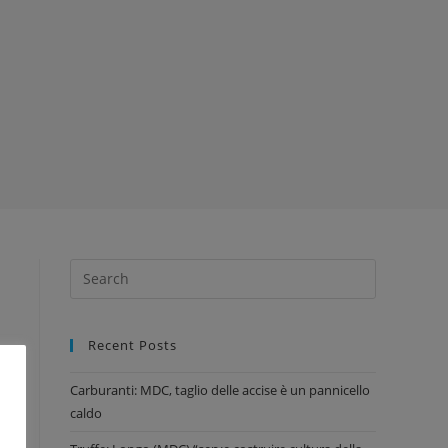
Recent Posts
Carburanti: MDC, taglio delle accise è un pannicello
caldo