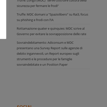
Truffe: Longo (MDC) “serve costruire cultura della
sicurezza per fermare le frodi”
Truffe: MDC domani a “Spaziolibero” su Rai3, focus
su phishing e frodi con l’IA
Rottamazione quater e quinquies: MDC scrive al
Governo per evitare la sovrapposizione delle rate
Sovraindebitamento: Adiconsum e MDC
presentano una Survey Report sulle agenzie di
debito ingannevoli, un Report europeo sugli
strumenti e le procedure per le famiglie
sovraindebitate e un Position Paper
SOCIAL