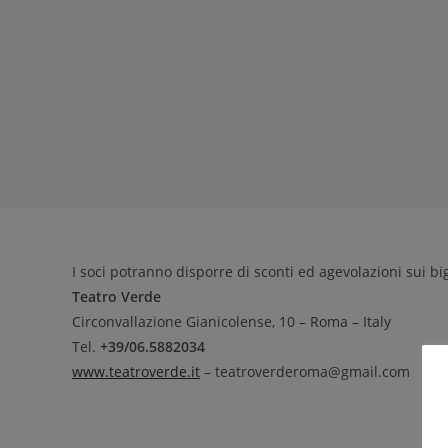
I soci potranno disporre di sconti ed agevolazioni sui bigl
Teatro Verde
Circonvallazione Gianicolense, 10 – Roma – Italy
Tel.
+39/06.5882034
www.teatroverde.it
– teatroverderoma@gmail.com
C