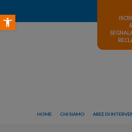
Open toolbar
ISCR
SEGNALA
REC
HOME
CHI SIAMO
AREE DI INTERV