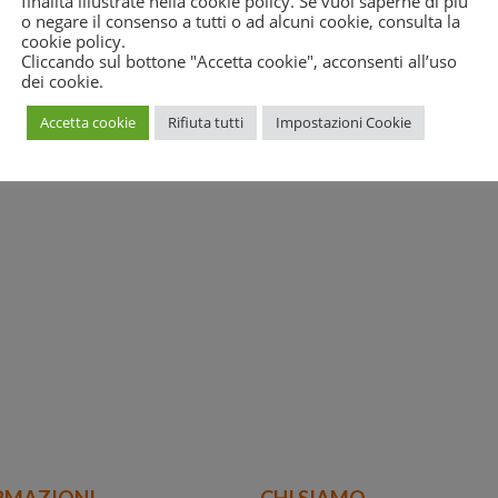
finalità illustrate nella cookie policy. Se vuoi saperne di più
Loading...
o negare il consenso a tutti o ad alcuni cookie, consulta la
cookie policy
.
Cliccando sul bottone "Accetta cookie", acconsenti all’uso
dei cookie.
Accetta cookie
Rifiuta tutti
Impostazioni Cookie
RMAZIONI
CHI SIAMO