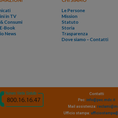
icati
Le Persone
ini in TV
Mission
i & Consumi
Statuto
 E-Book
Storia
vio News
Trasparenza
Dove siamo – Contatti
Contatti
Pec:
info@pec.mdc.it
Mail assistenza:
reclami@md
Ufficio stampa:
ufficiostampa