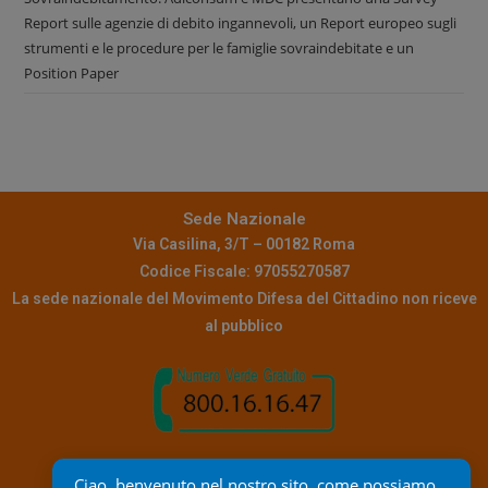
Report sulle agenzie di debito ingannevoli, un Report europeo sugli
strumenti e le procedure per le famiglie sovraindebitate e un
Position Paper
Sede Nazionale
Via Casilina, 3/T – 00182 Roma
Codice Fiscale: 97055270587
La sede nazionale del Movimento Difesa del Cittadino non riceve
al pubblico
Contatti
Ciao, benvenuto nel nostro sito, come possiamo 