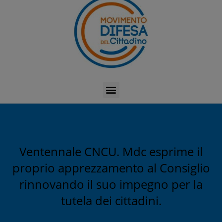
Ventennale CNCU. Mdc esprime il
proprio apprezzamento al Consiglio
rinnovando il suo impegno per la
tutela dei cittadini.