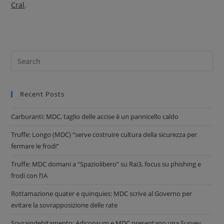
Cral
.
Recent Posts
Carburanti: MDC, taglio delle accise è un pannicello caldo
Truffe: Longo (MDC) “serve costruire cultura della sicurezza per
fermare le frodi”
Truffe: MDC domani a “Spaziolibero” su Rai3, focus su phishing e
frodi con l’IA
Rottamazione quater e quinquies: MDC scrive al Governo per
evitare la sovrapposizione delle rate
Sovraindebitamento: Adiconsum e MDC presentano una Survey