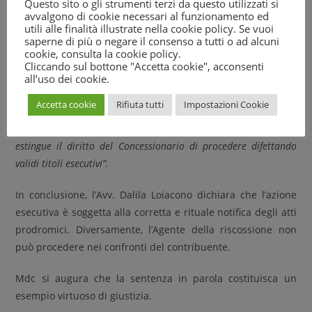
Questo sito o gli strumenti terzi da questo utilizzati si
notificato, nullità che può essere fatta valere dal contribuente
avvalgono di cookie necessari al funzionamento ed
utili alle finalità illustrate nella cookie policy. Se vuoi
con l’impugnazione dell’atto consequenziale.
saperne di più o negare il consenso a tutti o ad alcuni
cookie, consulta la
cookie policy
.
Divenuti giuridicamente inesistenti gli atti presupposti, l’atto
Cliccando sul bottone "Accetta cookie", acconsenti
all’uso dei cookie.
notificato è improduttivo di effetti e, pertanto, va dichiarato
inefficace.
Accetta cookie
Rifiuta tutti
Impostazioni Cookie
La dichiarazione di inefficacia dell’atto impugnato, quindi,
estingue il diritto del Concessionario di procedere difettando
validi titoli esecutivi”.
In conclusione, l’Avv. Dalila Loiacono dichiara che l’azione
esecutiva è soggetta alla corretta e rituale notifica degli atti
prodromici. Diversamente, l’Agente della riscossione non
può procedere nei confronti del contribuente.
Mdc si augura che la sentenza in parola costituisca un
esempio virtuoso di giustizia.