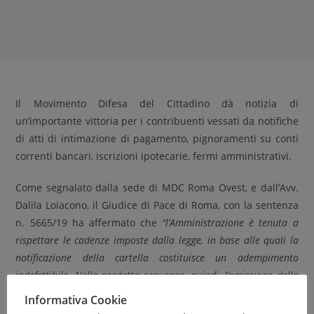
Il Movimento Difesa del Cittadino dà notizia di
un’importante vittoria per i contribuenti vessati da notifiche
di atti di intimazione di pagamento, pignoramenti su conti
correnti bancari, iscrizioni ipotecarie, fermi amministrativi.
Come segnalato dalla sede di MDC Roma Ovest, e dall’Avv.
Dalila Loiacono, il Giudice di Pace di Roma, con la sentenza
n. 5665/19 ha affermato che
“l’Amministrazione è tenuta a
rispettare le cadenze imposte dalla legge, in base alle quali la
notificazione della cartella costituisce un adempimento
indefettibile. Nella predetta sequenza, quindi, l’omissione della
notificazione di un atto presupposto costituisce vizio
Informativa Cookie
procedurale che determina la nullità dell’atto consequenziale