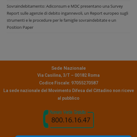
Sovraindebitamento: Adiconsum e MDC presentano una Survey
Report sulle agenzie di debito ingannevoli, un Report europeo sugli
strumenti e le procedure per le famiglie sovraindebitate e un
Position Paper
Sede Nazionale
Via Casilina, 3/T – 00182 Roma
Codice Fiscale: 97055270587
La sede nazionale del Movimento Difesa del Cittadino non riceve
al pubblico