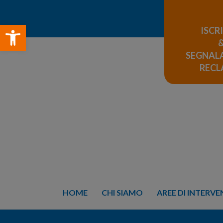
Open toolbar
ISCR
SEGNALA
REC
HOME
CHI SIAMO
AREE DI INTERV