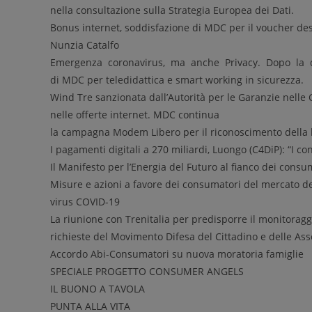
nella consultazione sulla Strategia Europea dei Dati.
Bonus internet, soddisfazione di MDC per il voucher des
Nunzia Catalfo
Emergenza coronavirus, ma anche Privacy. Dopo la den
di MDC per teledidattica e smart working in sicurezza.
Wind Tre sanzionata dall’Autorità per le Garanzie nelle
nelle offerte internet. MDC continua
la campagna Modem Libero per il riconoscimento della lib
I pagamenti digitali a 270 miliardi, Luongo (C4DiP): “I c
Il Manifesto per l’Energia del Futuro al fianco dei consu
Misure e azioni a favore dei consumatori del mercato del
virus COVID-19
La riunione con Trenitalia per predisporre il monitoragg
richieste del Movimento Difesa del Cittadino e delle As
Accordo Abi-Consumatori su nuova moratoria famiglie
SPECIALE PROGETTO CONSUMER ANGELS
IL BUONO A TAVOLA
PUNTA ALLA VITA