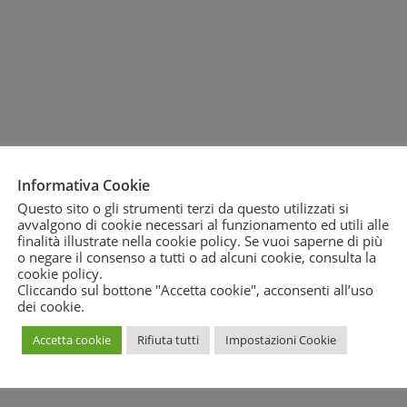
ane in difficoltà. Al via la “Colletta Alimentare Covid-19 SPESA
ogno” in collaborazione con PAM PANORAMA in Friuli V.G. e Toscana
Informativa Cookie
Questo sito o gli strumenti terzi da questo utilizzati si
Sudano continua la sua “battaglia a favore delle famiglie” con Lo
avvalgono di cookie necessari al funzionamento ed utili alle
finalità illustrate nella cookie policy. Se vuoi saperne di più
o negare il consenso a tutti o ad alcuni cookie, consulta la
cookie policy
.
Cliccando sul bottone "Accetta cookie", acconsenti all’uso
dei cookie.
 del Cittadino FVG ha ottenuto risoluzione anticipata Contratto di
omestico Aquafarma al costo compl. di 5446 €.per violazioni al Codic
Accetta cookie
Rifiuta tutti
Impostazioni Cookie
fraudato in un mese per 15mila euri da un Broker cipriota