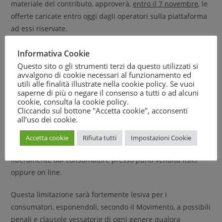
materiale del contributo, approverà,
entro il 7 novembre
, le
offerte caricate entro oggi dagli operatori sulla piattaforma
ad essi riservate.
I voucher per la
banda ultralarga fino a 500 euro
saranno
Informativa Cookie
quindi erogati alle famiglie con ISEE inferiore a 20.000 euro.
Questo sito o gli strumenti terzi da questo utilizzati si
avvalgono di cookie necessari al funzionamento ed
utili alle finalità illustrate nella cookie policy. Se vuoi
La somma potrà essere utilizzata per sottoscrivere un
saperne di più o negare il consenso a tutti o ad alcuni
nuovo contratto per il servizio di connettività con un
cookie, consulta la
cookie policy
.
Cliccando sul bottone "Accetta cookie", acconsenti
operatore, chiedendo al tempo stesso l’ottenimento di un
all’uso dei cookie.
modem, un computer o un tablet, che però sarà solo in
comodato d’uso, scelto e fornito sempre solo dalla
Accetta cookie
Rifiuta tutti
Impostazioni Cookie
compagnia; inoltre il device non potrà essere acquistato
liberamente dal consumatore presso punti vendita fisici
oppure on line.
Questa limitazione sarà fortemente lesiva per i
consumatori, esponendoli, secondo il Movimento, a possibili
penali e clausole vessatorie di ogni genere qualora