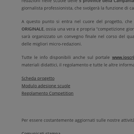
redazioni nelle scuole delle
5 province della Campania
giornalista professionista, che svolgerà la funzione di c
A questo punto si entra nel cuore del progetto, che 
ORIGINALE
, ossia una vera e propria “competizione gio
sarà organizzato un convegno finale nel corso del quale
delle migliori micro-redazioni.
Tutte le info disponibili anche sul portale
www.ioscri
materiali didattici, il regolamento e tutte le altre informa
Scheda progetto
Modulo adesione scuole
Regolamento Competition
Per essere costantemente aggiornati sulle nostre attivi
Comunicati stampa