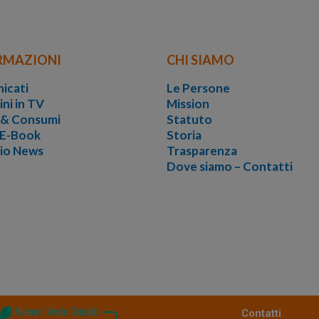
RMAZIONI
CHI SIAMO
icati
Le Persone
ini in TV
Mission
i & Consumi
Statuto
 E-Book
Storia
vio News
Trasparenza
Dove siamo – Contatti
Contatti