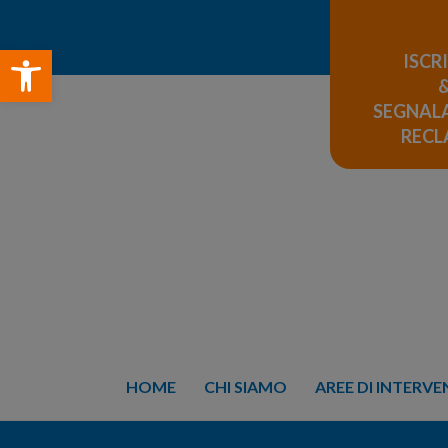
Open toolbar
ISCR
SEGNALA
REC
HOME
CHI SIAMO
AREE DI INTERV