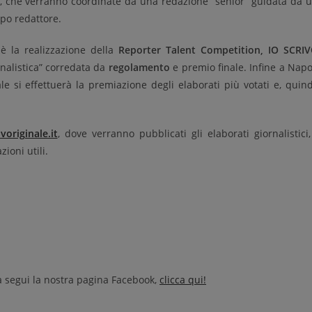
, che verranno coordinate da una redazione “senior” guidata da 
apo redattore.
è la realizzazione della
Reporter Talent
Competition, IO SCRI
rnalistica” corredata da
regolamento
e premio finale. Infine a Napo
 si effettuerà la premiazione degli elaborati più votati e, quind
voriginale.it
, dove verranno pubblicati gli elaborati giornalistici,
zioni utili.
tà segui la nostra pagina Facebook,
clicca qui!