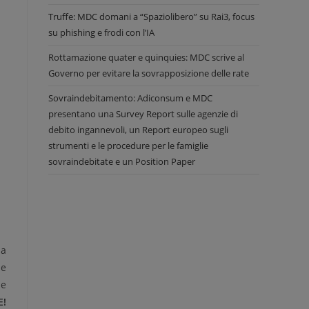
Truffe: MDC domani a “Spaziolibero” su Rai3, focus
su phishing e frodi con l’IA
Rottamazione quater e quinquies: MDC scrive al
Governo per evitare la sovrapposizione delle rate
Sovraindebitamento: Adiconsum e MDC
presentano una Survey Report sulle agenzie di
debito ingannevoli, un Report europeo sugli
strumenti e le procedure per le famiglie
sovraindebitate e un Position Paper
la
de
 e
E!