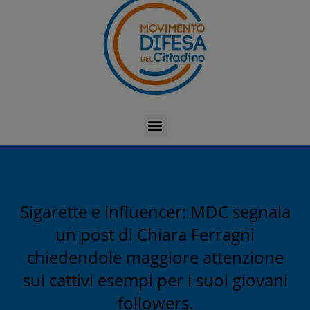
Sigarette e influencer: MDC segnala
un post di Chiara Ferragni
chiedendole maggiore attenzione
sui cattivi esempi per i suoi giovani
followers.