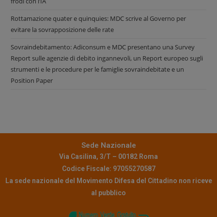
frodi con l’IA
Rottamazione quater e quinquies: MDC scrive al Governo per
evitare la sovrapposizione delle rate
Sovraindebitamento: Adiconsum e MDC presentano una Survey
Report sulle agenzie di debito ingannevoli, un Report europeo sugli
strumenti e le procedure per le famiglie sovraindebitate e un
Position Paper
Sede Nazionale
Via Casilina, 3/T – 00182 Roma
Codice Fiscale: 97055270587
La sede nazionale del Movimento Difesa del Cittadino non riceve
al pubblico