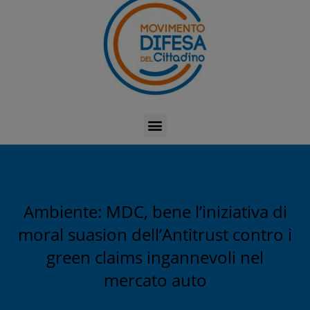
Ambiente: MDC, bene l’iniziativa di
moral suasion dell’Antitrust contro i
green claims ingannevoli nel
mercato auto