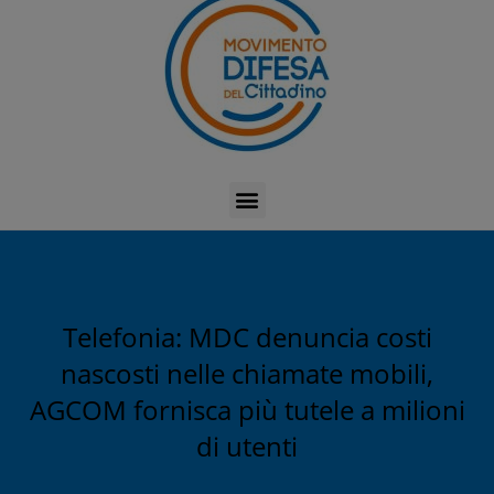
Telefonia: MDC denuncia costi
nascosti nelle chiamate mobili,
AGCOM fornisca più tutele a milioni
di utenti