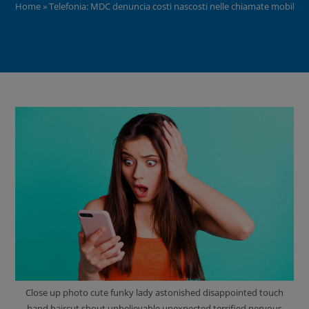
Home
»
Telefonia: MDC denuncia costi nascosti nelle chiamate mobili, AG
Close up photo cute funky lady astonished disappointed touch
hand haircut shout unbelievable unexpected terrified nervous