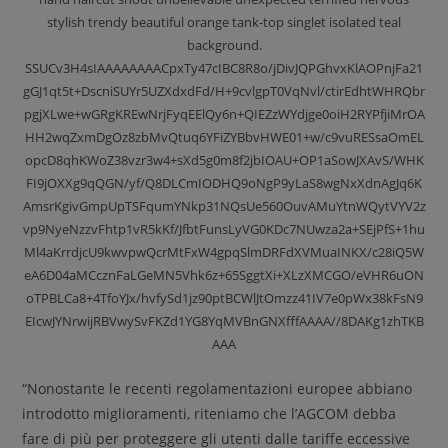
stylish trendy beautiful orange tank-top singlet isolated teal
background.
SSUCv3H4sIAAAAAAAACpxTy47cIBC8R8o/jDivJQPGhvxKlAOPnjFa21
gGJ1qt5t+DscniSUYr5UZXdxdFd/H+9cvlgpT0VqNvl/ctirEdhtWHRQbr
pgjXLwe+wGRgKREwNrjFyqEElQy6n+QIEZzWYdjge0oiH2RYPfjiMrOA
HH2wqZxmDgOz8zbMvQtuq6YFiZYBbvHWE01+w/c9vuRESsaOmEL
opcD8qhKWoZ38vzr3w4+sXd5g0m8f2jbIOAU+OP1aSowJXAvS/WHK
FI9jOXXg9qQGN/yf/Q8DLCmIODHQ9oNgP9yLaS8wgNxXdnAgJq6K
AmsrKgivGmpUpTSFqumYNkp31NQsUe560OuvAMuYtnWQytVYV2z
vp9NyeNzzvFhtp1vR5kKf/JfbtFunsLyVG0KDc7NUwza2a+SEjPfS+1hu
Ml4aKrrdjcU9kwvpwQcrMtFxW4gpqSlmDRFdXVMuaINKX/c28iQ5W
eA6D04aMCcznFaLGeMN5Vhk6z+65SggtXi+XLzXMCGO/eVHR6uON
oTPBLCa8+4TfoYJx/hvfySd1jz90ptBCWlJtOmzz41IV7e0pWx38kFsN9
EIcwJYNrwijRBVwySvFKZd1YG8YqMVBnGNXfffAAAA//8DAKg1zhTKB
AAA
“Nonostante le recenti regolamentazioni europee abbiano
introdotto miglioramenti, riteniamo che l’AGCOM debba
fare di più per proteggere gli utenti dalle tariffe eccessive