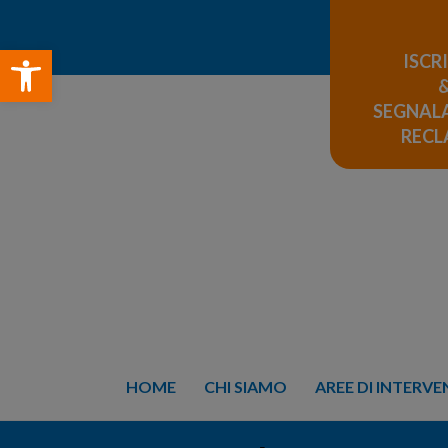
Open toolbar
ISCR
SEGNALA
REC
HOME
CHI SIAMO
AREE DI INTERV