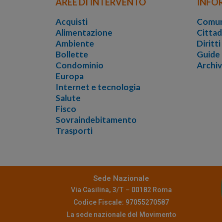
AREE DI INTERVENTO
INFO
Acquisti
Comun
Alimentazione
Cittad
Ambiente
Diritt
Bollette
Guide
Condominio
Archi
Europa
Internet e tecnologia
Salute
Fisco
Sovraindebitamento
Trasporti
Sede Nazionale
Via Casilina, 3/T – 00182 Roma
Codice Fiscale: 97055270587
La sede nazionale del Movimento