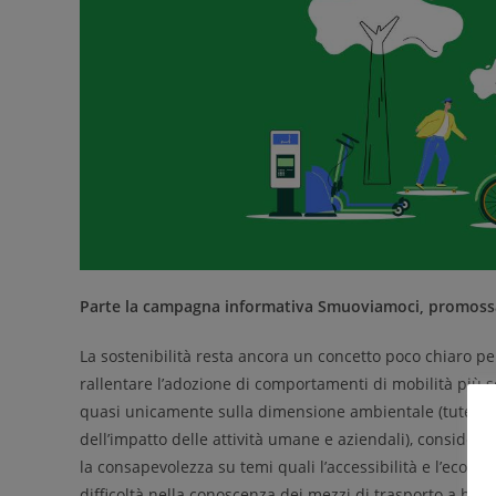
Parte la campagna informativa Smuoviamoci, promossa
La sostenibilità resta ancora un concetto poco chiaro per
rallentare l’adozione di comportamenti di mobilità più sost
quasi unicamente sulla dimensione ambientale (tutela de
dell’impatto delle attività umane e aziendali), considera
la consapevolezza su temi quali l’accessibilità e l’econom
difficoltà nella conoscenza dei mezzi di trasporto a bas