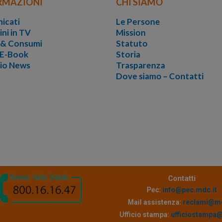
RMAZIONI
CHI SIAMO
icati
Le Persone
ini in TV
Mission
i & Consumi
Statuto
 E-Book
Storia
vio News
Trasparenza
Dove siamo – Contatti
Contatti
Pec:
info@pec.mdc.it
Mail assistenza:
reclami@md
Ufficio stampa:
ufficiostampa