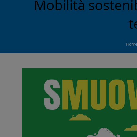
Mobilità sostenib
t
Hom