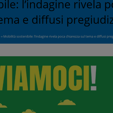
ile: l’indagine rivela 
ema e diffusi pregiudiz
e
»
Mobilità sostenibile: l’indagine rivela poca chiarezza sul tema e diffusi preg