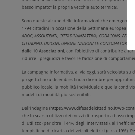
basso impatto” la propria vecchia auto termica).
Sono queste alcune delle informazioni che emergono da “
1794 cittadini in occasione della Settimana europea del
ADOC, ASSOUTENTI, CITTADINANZATTIVA, CODACONS, FED
CITTADINO, UDICON, UNIONE NAZIONALE CONSUMATORI
. D
dalle 10 Associazioni
, con l’obiettivo di contribuire a f
ridurre i pregiudizi e favorire l’adozione di comportame
La campagna informativa, al via oggi, sarà veicolata su di
progetto fino a dicembre, fino a dicembre per approfondir
pubblico locale, la mobilità individuale e quella condivisa
modelli di mobilità più sostenibili.
Dall’indagine (
https://www.difesadelcittadino.it/wp-co
che lo scarso utilizzo dei mezzi di trasporto a basso imp
di utilizzo (per oltre il 44% degli intervistati), all’ineff
tempistiche di ricarica dei veicoli elettrici (circa 19%). Pe