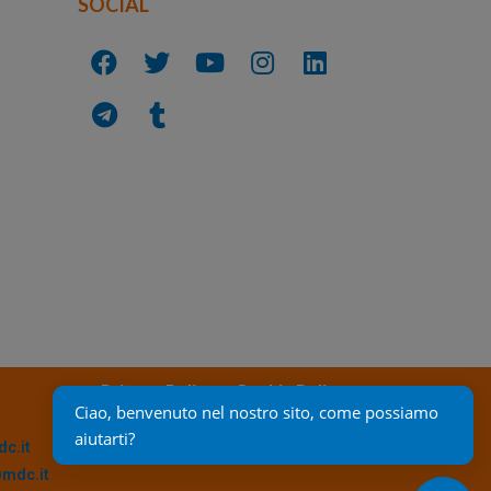
SOCIAL
Privacy Policy
Cookie Policy
Ciao, benvenuto nel nostro sito, come possiamo 
aiutarti?
c.it
@mdc.it