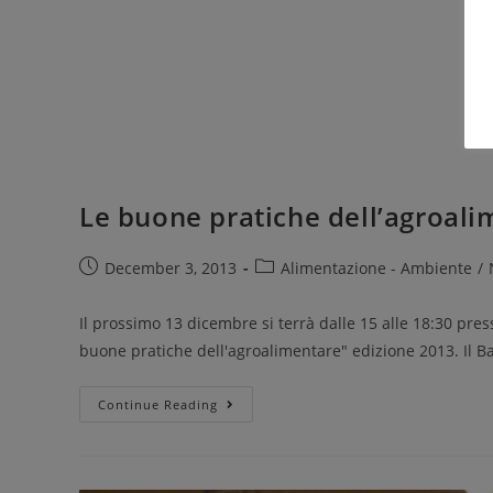
Le buone pratiche dell’agroali
December 3, 2013
Alimentazione - Ambiente
/
Il prossimo 13 dicembre si terrà dalle 15 alle 18:30 pre
buone pratiche dell'agroalimentare" edizione 2013. Il 
Continue Reading