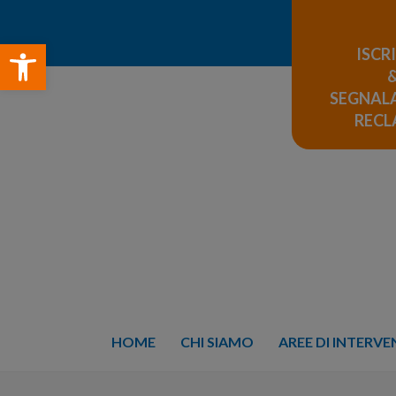
Open toolbar
ISCR
SEGNALA
REC
HOME
CHI SIAMO
AREE DI INTERV