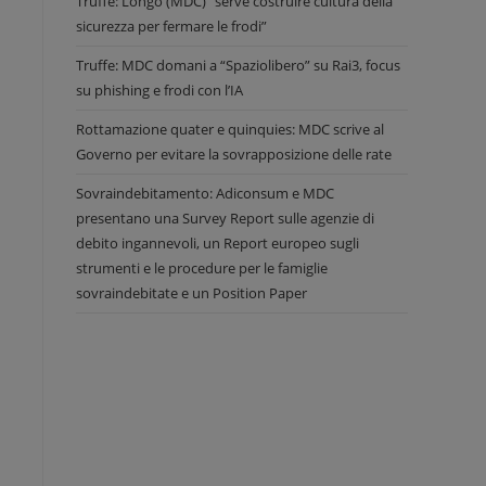
Truffe: Longo (MDC) “serve costruire cultura della
sicurezza per fermare le frodi”
Truffe: MDC domani a “Spaziolibero” su Rai3, focus
su phishing e frodi con l’IA
Rottamazione quater e quinquies: MDC scrive al
Governo per evitare la sovrapposizione delle rate
Sovraindebitamento: Adiconsum e MDC
presentano una Survey Report sulle agenzie di
debito ingannevoli, un Report europeo sugli
strumenti e le procedure per le famiglie
sovraindebitate e un Position Paper