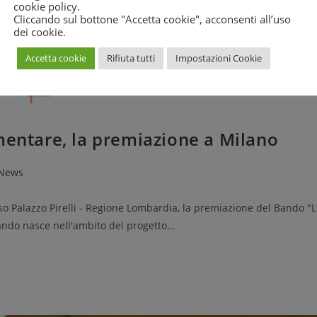
cookie policy
.
Cliccando sul bottone "Accetta cookie", acconsenti all’uso
dei cookie.
Accetta cookie
Rifiuta tutti
Impostazioni Cookie
mentare, la premiazione a Milano
News
sso Palazzo Pirelli - Regione Lombardia, la premiazione del Bando "
Bando nasce nell'ambito del progetto…