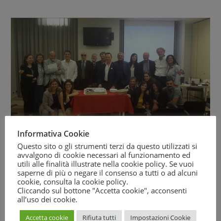
Informativa Cookie
Consumerismo, quale futuro? Il
Questo sito o gli strumenti terzi da questo utilizzati si
avvalgono di cookie necessari al funzionamento ed
Movimento Difesa del Cittadino
utili alle finalità illustrate nella cookie policy. Se vuoi
saperne di più o negare il consenso a tutti o ad alcuni
celebra i 30 anni
cookie, consulta la
cookie policy
.
Cliccando sul bottone "Accetta cookie", acconsenti
dell’Associazione
all’uso dei cookie.
Accetta cookie
Rifiuta tutti
Impostazioni Cookie
September 23, 2017
Comunicati