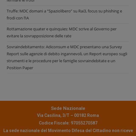
fermare le frodi”
Truffe: MDC domani a “Spaziolibero” su Rai3, focus su phishing e
frodi con l’IA
Rottamazione quater e quinquies: MDC scrive al Governo per
evitare la sovrapposizione delle rate
Sovraindebitamento: Adiconsum e MDC presentano una Survey
Report sulle agenzie di debito ingannevoli, un Report europeo sugli
strumenti e le procedure per le famiglie sovraindebitate e un
Position Paper
Sede Nazionale
Via Casilina, 3/T – 00182 Roma
Codice Fiscale: 97055270587
La sede nazionale del Movimento Difesa del Cittadino non riceve