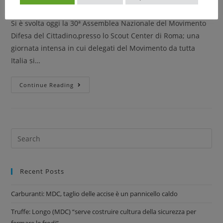
Si è svolta oggi la 30ª Assemblea Nazionale del Movimento
Difesa del Cittadino,presso lo Scout Center di Roma; una
giornata intensa in cui delegati del Movimento da tutta
Italia si…
Continue Reading
Recent Posts
Carburanti: MDC, taglio delle accise è un pannicello caldo
Truffe: Longo (MDC) “serve costruire cultura della sicurezza per