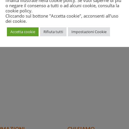
finalità illustrate nella cookie policy. Se vuoi saperne di più
o negare il consenso a tutti o ad alcuni cookie, consulta la
cookie policy
.
Cliccando sul bottone "Accetta cookie", acconsenti all’uso
dei cookie.
Accetta cookie
Rifiuta tutti
Impostazioni Cookie
RMAZIONI
CHI SIAMO