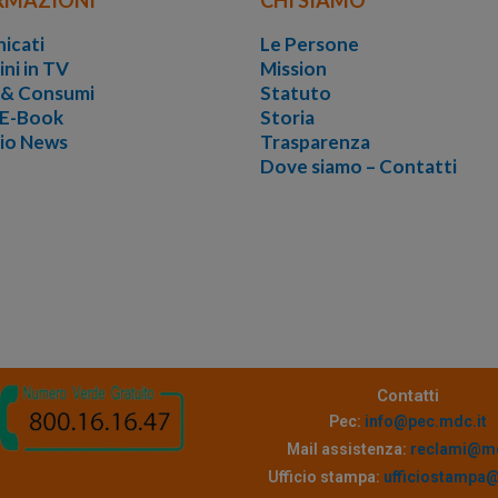
icati
Le Persone
ini in TV
Mission
i & Consumi
Statuto
 E-Book
Storia
vio News
Trasparenza
Dove siamo – Contatti
Contatti
Pec:
info@pec.mdc.it
Mail assistenza:
reclami@md
Ufficio stampa:
ufficiostampa