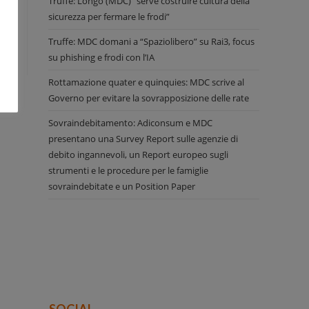
Truffe: Longo (MDC) “serve costruire cultura della
sicurezza per fermare le frodi”
Truffe: MDC domani a “Spaziolibero” su Rai3, focus
su phishing e frodi con l’IA
Rottamazione quater e quinquies: MDC scrive al
Governo per evitare la sovrapposizione delle rate
Sovraindebitamento: Adiconsum e MDC
presentano una Survey Report sulle agenzie di
debito ingannevoli, un Report europeo sugli
strumenti e le procedure per le famiglie
sovraindebitate e un Position Paper
SOCIAL