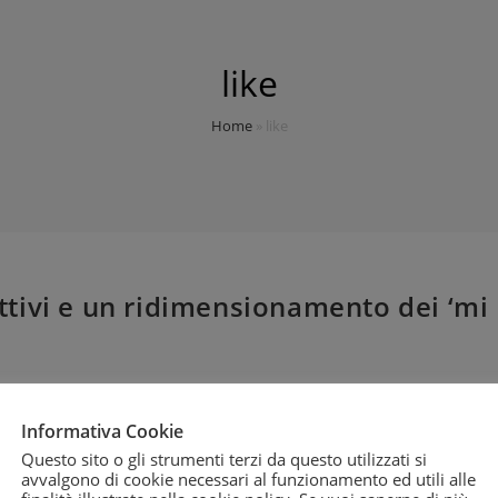
like
Home
»
like
nattivi e un ridimensionamento dei ‘mi
Informativa Cookie
di gonfiare di qualche centinaio il numero di 'mi piace' delle pagine
Questo sito o gli strumenti terzi da questo utilizzati si
avvalgono di cookie necessari al funzionamento ed utili alle