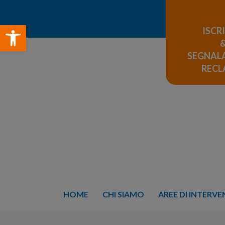
Open toolbar
ISCR
SEGNALA
REC
HOME
CHI SIAMO
AREE DI INTERV