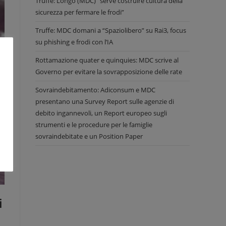
Truffe: Longo (MDC) “serve costruire cultura della
sicurezza per fermare le frodi”
Truffe: MDC domani a “Spaziolibero” su Rai3, focus
su phishing e frodi con l’IA
Rottamazione quater e quinquies: MDC scrive al
Governo per evitare la sovrapposizione delle rate
Sovraindebitamento: Adiconsum e MDC
presentano una Survey Report sulle agenzie di
debito ingannevoli, un Report europeo sugli
strumenti e le procedure per le famiglie
sovraindebitate e un Position Paper
i