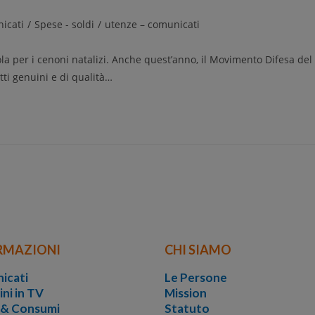
nicati
/
Spese - soldi
/
utenze – comunicati
vola per i cenoni natalizi. Anche quest’anno, il Movimento Difesa del
ti genuini e di qualità…
RMAZIONI
CHI SIAMO
icati
Le Persone
ini in TV
Mission
i & Consumi
Statuto