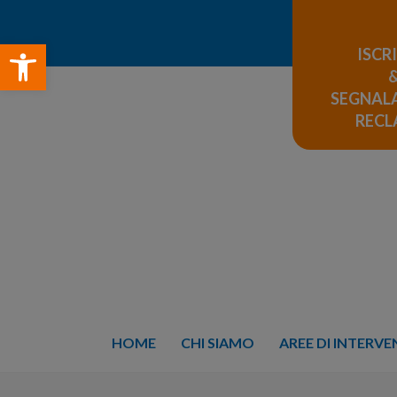
Open toolbar
ISCR
SEGNALA
REC
HOME
CHI SIAMO
AREE DI INTERV