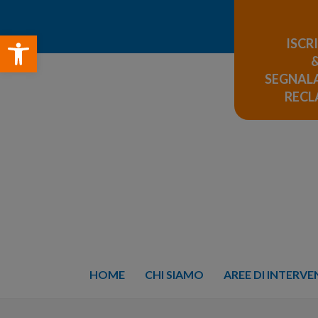
Open toolbar
ISCR
SEGNALA
REC
HOME
CHI SIAMO
AREE DI INTERV