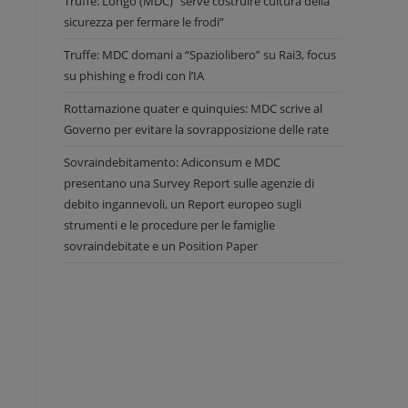
Truffe: Longo (MDC) “serve costruire cultura della
sicurezza per fermare le frodi”
Truffe: MDC domani a “Spaziolibero” su Rai3, focus
su phishing e frodi con l’IA
Rottamazione quater e quinquies: MDC scrive al
Governo per evitare la sovrapposizione delle rate
Sovraindebitamento: Adiconsum e MDC
presentano una Survey Report sulle agenzie di
debito ingannevoli, un Report europeo sugli
strumenti e le procedure per le famiglie
sovraindebitate e un Position Paper