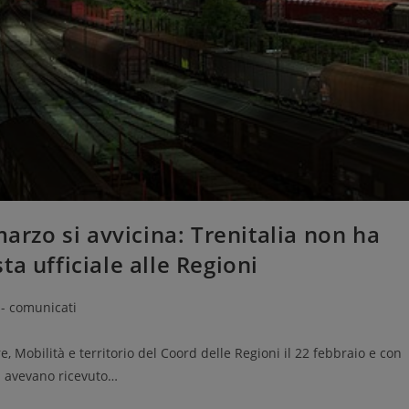
marzo si avvicina: Trenitalia non ha
a ufficiale alle Regioni
 - comunicati
, Mobilità e territorio del Coord delle Regioni il 22 febbraio e con
ri avevano ricevuto…