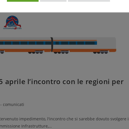
 5 aprile l’incontro con le regioni per
 - comunicati
 intervenuto impedimento, l'incontro che si sarebbe dovuto svolgere 
ommissione Infrastrutture,…