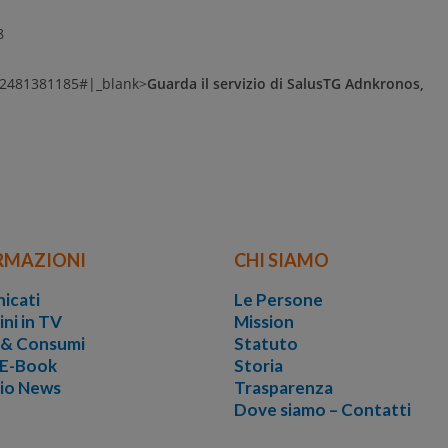
8
.2481381185#|_blank>
Guarda il servizio di SalusTG Adnkronos,
RMAZIONI
CHI SIAMO
icati
Le Persone
ini in TV
Mission
i & Consumi
Statuto
 E-Book
Storia
vio News
Trasparenza
Dove siamo – Contatti