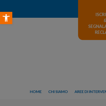
Open toolbar
ISCR
SEGNALA
REC
HOME
CHI SIAMO
AREE DI INTERV