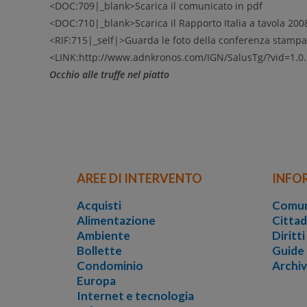
<DOC:709|_blank>Scarica il comunicato in pdf
<DOC:710|_blank>Scarica il Rapporto Italia a tavola 200
<RIF:715|_self|>Guarda le foto della conferenza stampa
<LINK:http://www.adnkronos.com/IGN/SalusTg/?vid=1.0
Occhio alle truffe nel piatto
AREE DI INTERVENTO
INFO
Acquisti
Comun
Alimentazione
Cittad
Ambiente
Diritt
Bollette
Guide
Condominio
Archi
Europa
Internet e tecnologia