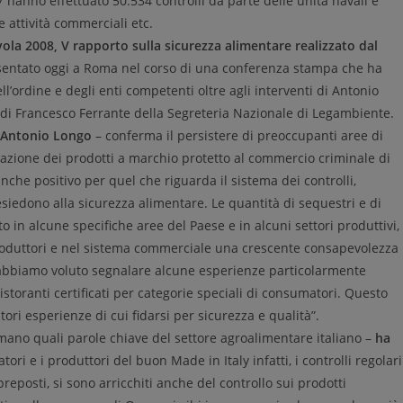
 hanno effettuato 50.534 controlli da parte delle unità navali e
le attività commerciali etc.
vola 2008, V rapporto sulla sicurezza alimentare realizzato dal
entato oggi a Roma nel corso di una conferenza stampa che ha
l’ordine e degli enti competenti oltre agli interventi di Antonio
 di Francesco Ferrante della Segreteria Nazionale di Legambiente.
 Antonio Longo
– conferma il persistere di preoccupanti aree di
ticazione dei prodotti a marchio protetto al commercio criminale di
nche positivo per quel che riguarda il sistema dei controlli,
siedono alla sicurezza alimentare. Le quantità di sequestri e di
 in alcune specifiche aree del Paese e in alcuni settori produttivi,
 produttori e nel sistema commerciale una crescente consapevolezza
o abbiamo voluto segnalare alcune esperienze particolarmente
ristoranti certificati per categorie speciali di consumatori. Questo
 esperienze di cui fidarsi per sicurezza e qualità”.
rmano quali parole chiave del settore agroalimentare italiano –
ha
tori e i produttori del buon Made in Italy infatti, i controlli regolari
preposti, si sono arricchiti anche del controllo sui prodotti