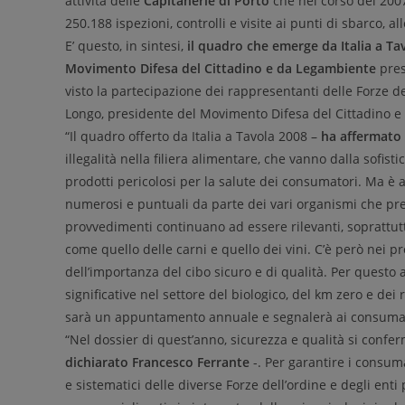
attività delle
Capitanerie di Porto
che nel corso del 2007
250.188 ispezioni, controlli e visite ai punti di sbarco, al
E’ questo, in sintesi,
il quadro che emerge da Italia a Ta
Movimento Difesa del Cittadino e da Legambiente
pres
visto la partecipazione dei rappresentanti delle Forze del
Longo, presidente del Movimento Difesa del Cittadino e
“Il quadro offerto da Italia a Tavola 2008 –
ha affermato
illegalità nella filiera alimentare, che vanno dalla sofis
prodotti pericolosi per la salute dei consumatori. Ma è a
numerosi e puntuali da parte dei vari organismi che pre
provvedimenti continuano ad essere rilevanti, soprattutto
come quello delle carni e quello dei vini. C’è però nei
dell’importanza del cibo sicuro e di qualità. Per quest
significative nel settore del biologico, del km zero e dei 
sarà un appuntamento annuale e segnalerà ai consumatori
“Nel dossier di quest’anno, sicurezza e qualità si confe
dichiarato Francesco Ferrante
-. Per garantire i consuma
e sistematici delle diverse Forze dell’ordine e degli enti 