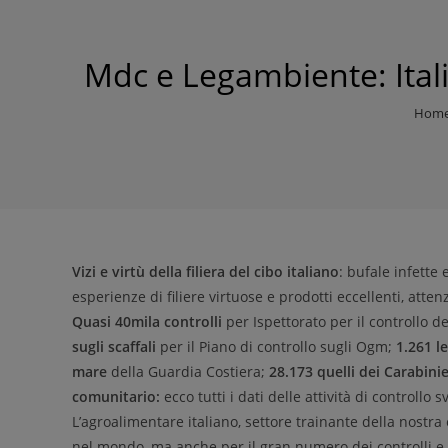
Mdc e Legambiente: Itali
Hom
Vizi e virtù della filiera del cibo italiano
: bufale infette
esperienze di filiere virtuose e prodotti eccellenti, atte
Quasi 40mila controlli
per Ispettorato per il controllo d
sugli scaffali
per il Piano di controllo sugli Ogm;
1.261 l
mare
della Guardia Costiera;
28.173 quelli dei Carabinie
comunitario:
ecco tutti i dati delle attività di controllo 
L’agroalimentare italiano, settore trainante della nostra
nel mondo, ma anche per il gran numero dei controlli e 