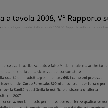
a a tavola 2008, V° Rapporto s
e
»
Mdc e Legambiente: Italia a tavola 2008, V° Rapporto sulla sicurezza alim
 e pesce avariato, cibo scaduto e falso Made in Italy, ma anche tante
nzione al territorio e alla sicurezza del consumatore.
ella qualità dei prodotti agroalimentari;
698 i campioni prelevati
e ispezioni del Corpo Forestale
;
300mila i controlli per terra e per
ri per la Sanità
;
quasi 3mila le notifiche al sistema di allerta
svolte nel 2007
 economia, non brilla solo per le preziose eccellenze qualitative not
delle ispezioni sistematicamente effettuate dai diversi organismi