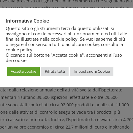
lative alla presenza di Ogm nei cibi in commercio che segnalano già
è auspicabile siano rafforzati in futuro. Eppure, a garanzia della
rebbe utile lavorare meglio anche sulla prevenzione e non solo sull
Informativa Cookie
ria ad esempio una ben maggiore incisività dell’Agenzia per la
Questo sito o gli strumenti terzi da questo utilizzati si
a a perdere tutte le occasioni per battere un colpo a favore dei
avvalgono di cookie necessari al funzionamento ed utili alle
 il via libera a piante ogm di cui non abbiamo bisogno, a maggiori
finalità illustrate nella cookie policy. Se vuoi saperne di più
o negare il consenso a tutti o ad alcuni cookie, consulta la
e di fatto invalidando tutti gli sforzi condotti in Italia a tutela della
cookie policy
.
Cliccando sul bottone "Accetta cookie", acconsenti all’uso
dei cookie.
 oliva per illecito riferimento a denominazioni di origine;
Accetta cookie
Rifiuta tutti
Impostazioni Cookie
ne protetta o del segno distintivo o del marchio nella
s risultate positive alla presenza di Ogm, irregolare etichettatura
ta: dalla relazione annuale dell’attività svolta dall’Ispettorato
limentari risultano 39.500 ispezioni effettuate e oltre 29.500
te sono stati controllati circa 92.000 prodotti e analizzati 11.000
ione delle attività di controllo eseguite vede tra i prodotti più
ttiero caseario e ortofrutta. Inoltre, l’Ispettorato ha elevato circa 4.70
er un valore economico di circa 22,7 milioni di euro e inoltrando