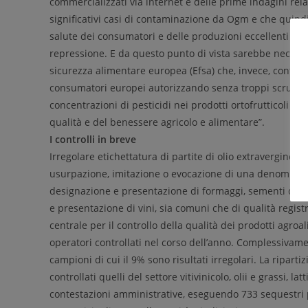
commercializzati via internet e delle prime indagini re
significativi casi di contaminazione da Ogm e che quindi 
salute dei consumatori e delle produzioni eccellenti sa
repressione. E da questo punto di vista sarebbe necessa
sicurezza alimentare europea (Efsa) che, invece, continu
consumatori europei autorizzando senza troppi scrupoli,
concentrazioni di pesticidi nei prodotti ortofrutticoli ecc, 
qualità e del benessere agricolo e alimentare”.
I controlli in breve
Irregolare etichettatura di partite di olio extravergine di
usurpazione, imitazione o evocazione di una denominazio
designazione e presentazione di formaggi, sementi di mai
e presentazione di vini, sia comuni che di qualità registra
centrale per il controllo della qualità dei prodotti agroa
operatori controllati nel corso dell’anno. Complessivamen
campioni di cui il 9% sono risultati irregolari. La ripartiz
controllati quelli del settore vitivinicolo, olii e grassi, la
contestazioni amministrative, eseguendo 733 sequestri p