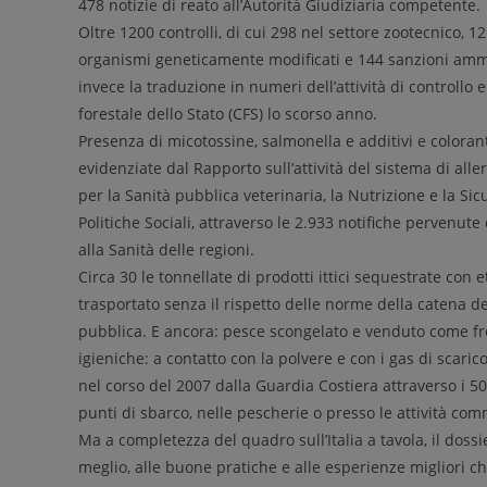
478 notizie di reato all’Autorità Giudiziaria competente.
Oltre 1200 controlli, di cui 298 nel settore zootecnico, 125
organismi geneticamente modificati e 144 sanzioni amm
invece la traduzione in numeri dell’attività di controllo e
forestale dello Stato (CFS) lo scorso anno.
Presenza di micotossine, salmonella e additivi e colorant
evidenziate dal Rapporto sull’attività del sistema di al
per la Sanità pubblica veterinaria, la Nutrizione e la Sic
Politiche Sociali, attraverso le 2.933 notifiche pervenute
alla Sanità delle regioni.
Circa 30 le tonnellate di prodotti ittici sequestrate con e
trasportato senza il rispetto delle norme della catena del 
pubblica. E ancora: pesce scongelato e venduto come fre
igieniche: a contatto con la polvere e con i gas di scarico
nel corso del 2007 dalla Guardia Costiera attraverso i 50.
punti di sbarco, nelle pescherie o presso le attività com
Ma a completezza del quadro sull’Italia a tavola, il dossi
meglio, alle buone pratiche e alle esperienze migliori c