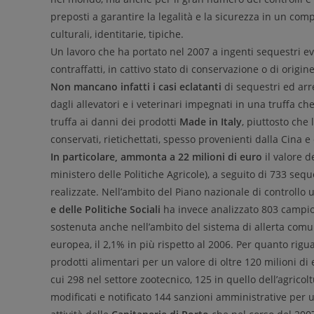
preposti a garantire la legalità e la sicurezza in un co
culturali, identitarie, tipiche.
Un lavoro che ha portato nel 2007 a ingenti sequestri evi
contraffatti, in cattivo stato di conservazione o di origine
Non mancano infatti i casi eclatanti
di sequestri ed arre
dagli allevatori e i veterinari impegnati in una truffa ch
truffa ai danni dei prodotti
Made in Italy
, piuttosto che 
conservati, rietichettati, spesso provenienti dalla Cina e
In particolare, ammonta a 22 milioni di euro
il valore d
ministero delle Politiche Agricole), a seguito di 733 sequ
realizzate. Nell’ambito del Piano nazionale di controllo 
e delle Politiche Sociali
ha invece analizzato 803 campion
sostenuta anche nell’ambito del sistema di allerta comu
europea, il 2,1% in più rispetto al 2006. Per quanto rigu
prodotti alimentari per un valore di oltre 120 milioni di 
cui 298 nel settore zootecnico, 125 in quello dell’agricol
modificati e notificato 144 sanzioni amministrative pe