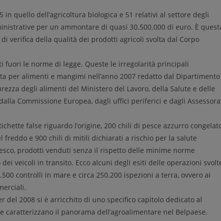
 in quello dell’agricoltura biologica e 51 relativi al settore degli
inistrative per un ammontare di quasi 30.500.000 di euro. È quest
 di verifica della qualità dei prodotti agricoli svolta dal Corpo
i fuori le norme di legge. Queste le irregolarità principali
lerta per alimenti e mangimi nell’anno 2007 redatto dal Dipartimento
urezza degli alimenti del Ministero del Lavoro, della Salute e delle
 dalla Commissione Europea, dagli uffici periferici e dagli Assessora
tichette false riguardo l’origine, 200 chili di pesce azzurro congelat
freddo e 900 chili di mitili dichiarati a rischio per la salute
sco, prodotti venduti senza il rispetto delle minime norme
 dei veicoli in transito. Ecco alcuni degli esiti delle operazioni svolt
500 controlli in mare e circa 250.200 ispezioni a terra, ovvero ai
merciali.
er del 2008 si è arricchito di uno specifico capitolo dedicato al
he caratterizzano il panorama dell’agroalimentare nel Belpaese.