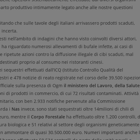
mparto produttivo intimamente legato anche alle nostre questioni
tando che sulle tavole degli italiani arrivassero prodotti scaduti,
 incerta.
sti nell’ambito di indagini che hanno visto coinvolti diversi attori,
e ha riguardato numerosi allevamenti di bufale infette, ai casi di
le ripetute azioni contro la diffusione illegale di cibi scaduti, mal
 destinati proprio al consumo nei ristoranti cinesi.
ei sequestri effettuati dall’ICQ (Istituto Controllo Qualità del
estri e 478 notizie di reato registrate nel corso delle 39.500 ispezio
ufficiale sulla presenza di Ogm
il ministero del Lavoro, della Salute
i di prodotti in commercio, di cui 72 risultati contaminati. Attività
nitario, con ben 2.933 notifiche pervenute alla Commissione
arda i
Nas
invece, sono stati sequestrati oltre 14milioni di chili di
euro, mentre il
Corpo Forestale
ha effettuato oltre 1.200 controlli, d
tura biologica e 51 relativi al settore degli organismi geneticamente
r un ammontare di quasi 30.500.000 euro. Numeri importanti anche 