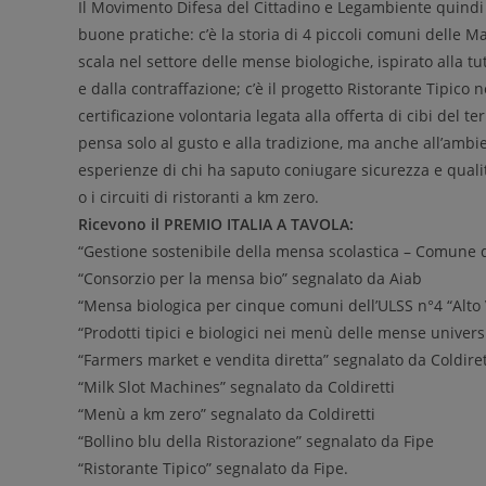
Il Movimento Difesa del Cittadino e Legambiente quindi
buone pratiche: c’è la storia di 4 piccoli comuni delle 
scala nel settore delle mense biologiche, ispirato alla tu
e dalla contraffazione; c’è il progetto Ristorante Tipico
certificazione volontaria legata alla offerta di cibi del t
pensa solo al gusto e alla tradizione, ma anche all’ambi
esperienze di chi ha saputo coniugare sicurezza e quali
o i circuiti di ristoranti a km zero.
Ricevono il PREMIO ITALIA A TAVOLA:
“Gestione sostenibile della mensa scolastica – Comune 
“Consorzio per la mensa bio” segnalato da Aiab
“Mensa biologica per cinque comuni dell’ULSS n°4 “Alto 
“Prodotti tipici e biologici nei menù delle mense univers
“Farmers market e vendita diretta” segnalato da Coldiret
“Milk Slot Machines” segnalato da Coldiretti
“Menù a km zero” segnalato da Coldiretti
“Bollino blu della Ristorazione” segnalato da Fipe
“Ristorante Tipico” segnalato da Fipe.