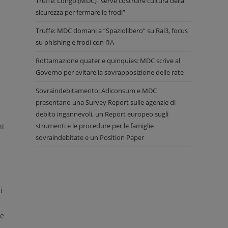
Truffe: Longo (MDC) “serve costruire cultura della
sicurezza per fermare le frodi”
Truffe: MDC domani a “Spaziolibero” su Rai3, focus
su phishing e frodi con l’IA
Rottamazione quater e quinquies: MDC scrive al
Governo per evitare la sovrapposizione delle rate
Sovraindebitamento: Adiconsum e MDC
presentano una Survey Report sulle agenzie di
debito ingannevoli, un Report europeo sugli
strumenti e le procedure per le famiglie
ni
sovraindebitate e un Position Paper
i
le