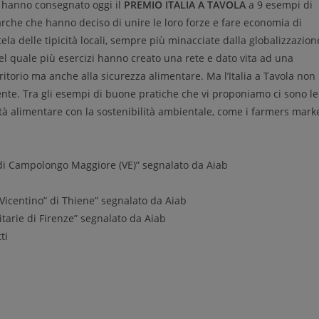
 hanno consegnato oggi il
PREMIO ITALIA A TAVOLA
a 9 esempi di
Marche che hanno deciso di unire le loro forze e fare economia di
tela delle tipicità locali, sempre più minacciate dalla globalizzazion
 nel quale più esercizi hanno creato una rete e dato vita ad una
erritorio ma anche alla sicurezza alimentare. Ma l’Italia a Tavola non
ente. Tra gli esempi di buone pratiche che vi proponiamo ci sono le
tà alimentare con la sostenibilità ambientale, come i farmers mark
di Campolongo Maggiore (VE)” segnalato da Aiab
Vicentino” di Thiene” segnalato da Aiab
itarie di Firenze” segnalato da Aiab
ti