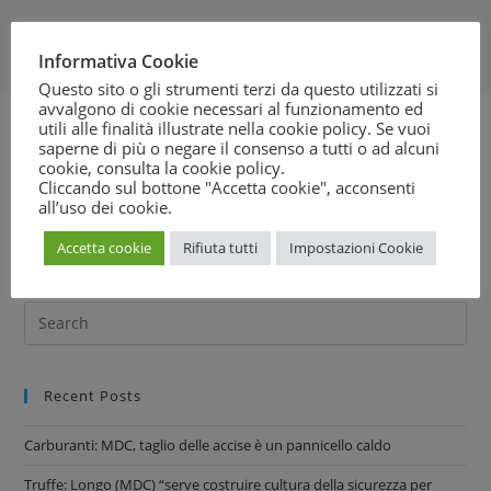
Informativa Cookie
Questo sito o gli strumenti terzi da questo utilizzati si
avvalgono di cookie necessari al funzionamento ed
utili alle finalità illustrate nella cookie policy. Se vuoi
saperne di più o negare il consenso a tutti o ad alcuni
In merito al caso De Magistris, il Movimento Difesa del
cookie, consulta la
cookie policy
.
Cliccando sul bottone "Accetta cookie", acconsenti
Cittadino (MDC) attraverso il suo legale Gianluigi Pellegrino
all’uso dei cookie.
ha chiesto la procedura d’urgenza, così già oggi di svolgerà
la discussione.
Scarica il PDF
Accetta cookie
Rifiuta tutti
Impostazioni Cookie
Recent Posts
Carburanti: MDC, taglio delle accise è un pannicello caldo
Truffe: Longo (MDC) “serve costruire cultura della sicurezza per