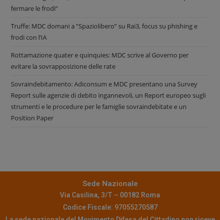
fermare le frodi”
Truffe: MDC domani a “Spaziolibero” su Rai3, focus su phishing e
frodi con l’IA
Rottamazione quater e quinquies: MDC scrive al Governo per
evitare la sovrapposizione delle rate
Sovraindebitamento: Adiconsum e MDC presentano una Survey
Report sulle agenzie di debito ingannevoli, un Report europeo sugli
strumenti e le procedure per le famiglie sovraindebitate e un
Position Paper
Sede Nazionale
Via Casilina, 3/T – 00182 Roma
Codice Fiscale: 97055270587
La sede nazionale del Movimento Difesa del Cittadino non riceve