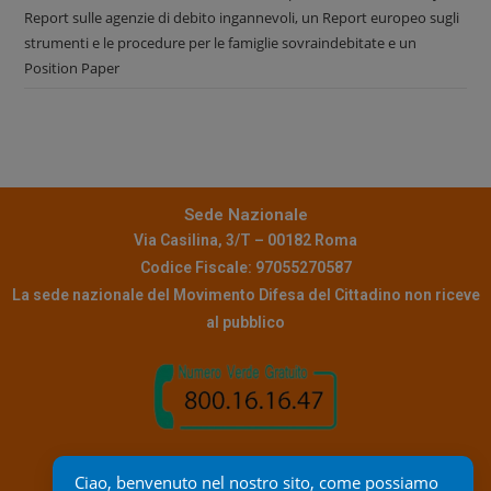
Report sulle agenzie di debito ingannevoli, un Report europeo sugli
strumenti e le procedure per le famiglie sovraindebitate e un
Position Paper
Sede Nazionale
Via Casilina, 3/T – 00182 Roma
Codice Fiscale: 97055270587
La sede nazionale del Movimento Difesa del Cittadino non riceve
al pubblico
Contatti
Ciao, benvenuto nel nostro sito, come possiamo 