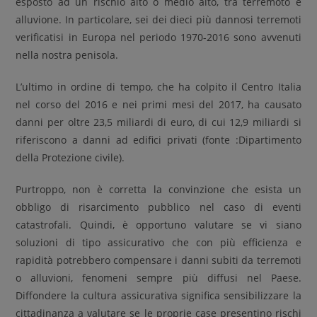
esposto ad un rischio alto o medio alto, tra terremoto e
alluvione. In particolare, sei dei dieci più dannosi terremoti
verificatisi in Europa nel periodo 1970-2016 sono avvenuti
nella nostra penisola.
L’ultimo in ordine di tempo, che ha colpito il Centro Italia
nel corso del 2016 e nei primi mesi del 2017, ha causato
danni per oltre 23,5 miliardi di euro, di cui 12,9 miliardi si
riferiscono a danni ad edifici privati (fonte :Dipartimento
della Protezione civile).
Purtroppo, non è corretta la convinzione che esista un
obbligo di risarcimento pubblico nel caso di eventi
catastrofali. Quindi, è opportuno valutare se vi siano
soluzioni di tipo assicurativo che con più efficienza e
rapidità potrebbero compensare i danni subiti da terremoti
o alluvioni, fenomeni sempre più diffusi nel Paese.
Diffondere la cultura assicurativa significa sensibilizzare la
cittadinanza a valutare se le proprie case presentino rischi