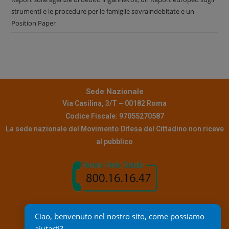
strumenti e le procedure per le famiglie sovraindebitate e un
Position Paper
Sede Nazionale
Via Casilina, 3/T – 00182 Roma
Codice Fiscale: 97055270587
La sede nazionale del Movimento Difesa del Cittadino non riceve
al pubblico
Contatti
Ciao, benvenuto nel nostro sito, come possiamo 
Pec:
info@pec.mdc.it
aiutarti?