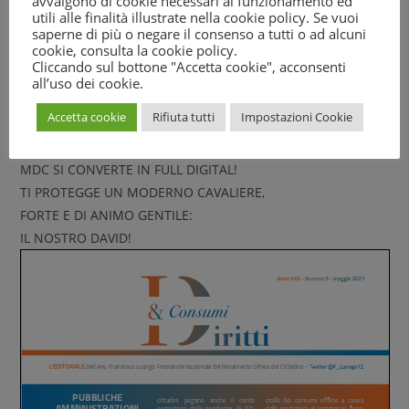
avvalgono di cookie necessari al funzionamento ed
CAMPAGNA MDC
utili alle finalità illustrate nella cookie policy. Se vuoi
U.DI.CON CON UNICREDIT DEDICATA AL DEFAULT:
saperne di più o negare il consenso a tutti o ad alcuni
cookie, consulta la
cookie policy
.
FORMATI I QUADRI DELLE ASSOCIAZIONI
Cliccando sul bottone "Accetta cookie", acconsenti
SICUREZZA ALIMENTARE E DIRITTO ALLA SALUTE DEI
all’uso dei cookie.
CONSUMATORI
Accetta cookie
Rifiuta tutti
Impostazioni Cookie
IL RITORNO DELLO STATO BALIA
4°GIORNATA MONDIALE DELLE API
MDC SI CONVERTE IN FULL DIGITAL!
TI PROTEGGE UN MODERNO CAVALIERE,
FORTE E DI ANIMO GENTILE:
IL NOSTRO DAVID!