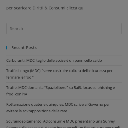
per scaricare Diritti & Consumi
clicca qui
Recent Posts
Carburanti: MDC, taglio delle accise è un pannicello caldo
Truffe: Longo (MDC) “serve costruire cultura della sicurezza per
fermare le frodi”
Truffe: MDC domani a “Spaziolibero” su Rai3, focus su phishing e
frodi con l’IA
Rottamazione quater e quinquies: MDC scrive al Governo per
evitare la sovrapposizione delle rate
Sovraindebitamento: Adiconsum e MDC presentano una Survey
Report sulle agenzie di debito ingannevoli, un Report europeo sugli