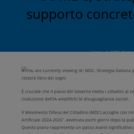
supporto concreto 
Home
»
IA: MDC, Strateg
È cruciale che il piano del Governo metta i cittadini al 
rivoluzione dell’IA amplifichi le disuguaglianze sociali.
Il Movimento Difesa del Cittadino (MDC) accoglie con inte
Artificiale 2024-2026”, avvenuta pochi giorni dopo la pub
Questo piano rappresenta un passo avanti significativo per