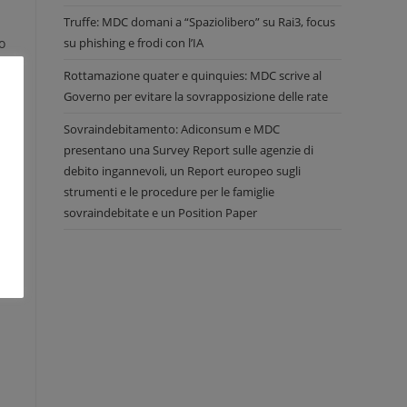
Truffe: MDC domani a “Spaziolibero” su Rai3, focus
o
su phishing e frodi con l’IA
Rottamazione quater e quinquies: MDC scrive al
Governo per evitare la sovrapposizione delle rate
Sovraindebitamento: Adiconsum e MDC
presentano una Survey Report sulle agenzie di
zi
debito ingannevoli, un Report europeo sugli
i
strumenti e le procedure per le famiglie
er
sovraindebitate e un Position Paper