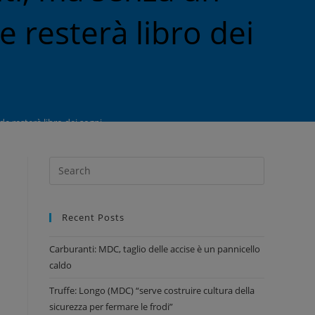
e resterà libro dei
de resterà libro dei sogni
Recent Posts
Carburanti: MDC, taglio delle accise è un pannicello
caldo
Truffe: Longo (MDC) “serve costruire cultura della
sicurezza per fermare le frodi”