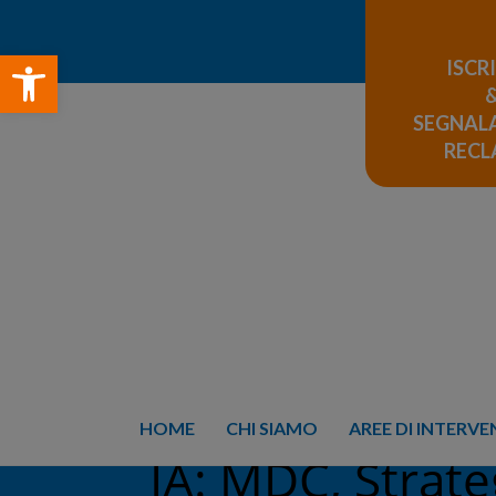
Open toolbar
ISCR
SEGNALA
REC
HOME
CHI SIAMO
AREE DI INTERV
IA: MDC, Strate