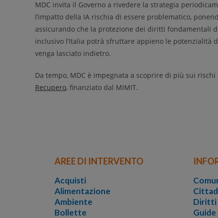
MDC invita il Governo a rivedere la strategia periodica
l’impatto della IA rischia di essere problematico, ponend
assicurando che la protezione dei diritti fondamentali de
inclusivo l’Italia potrà sfruttare appieno le potenzialità
venga lasciato indietro.
Da tempo, MDC è impegnata a scoprire di più sui rischi e 
Recupero
, finanziato dal MIMIT.
AREE DI INTERVENTO
INFO
Acquisti
Comun
Alimentazione
Cittad
Ambiente
Diritt
Bollette
Guide