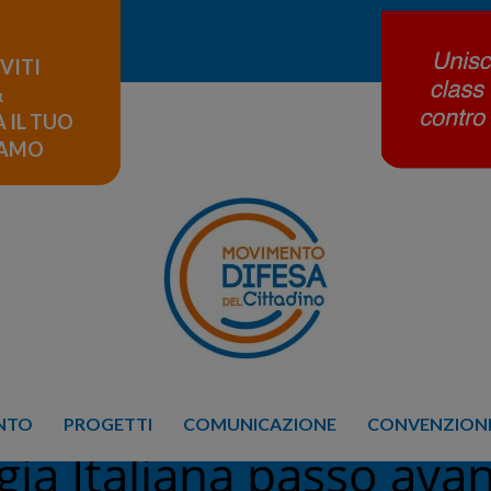
IVITI
&
 IL TUO
LAMO
ENTO
PROGETTI
COMUNICAZIONE
CONVENZIONE
gia Italiana passo ava