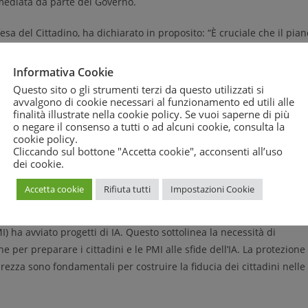
mediata da parte del Governo.
a del Cittadino, ha dichiarato in proposito: “È cruciale che il pian
ll’IA. Non possiamo permetterci che la rivoluzione dell’IA amplifichi
eto per garantire che tutti i cittadini, indipendentemente dal loro
Informativa Cookie
e innovazioni tecnologiche in modo equo e sicuro”.
Questo sito o gli strumenti terzi da questo utilizzati si
avvalgono di cookie necessari al funzionamento ed utili alle
finalità illustrate nella cookie policy. Se vuoi saperne di più
spetti della nostra vita quotidiana, migliorando la qualità dei servi
o negare il consenso a tutti o ad alcuni cookie, consulta la
ilità ambientale. Tuttavia, il documento considera gli italiani provett
cookie policy
.
l processo di trasformazione digitale. La strategia, pur ambiziosa, p
Cliccando sul bottone "Accetta cookie", acconsenti all’uso
dei cookie.
li e le lacune nelle competenze digitali, che rischiano di
nefici dell’IA.
Accetta cookie
Rifiuta tutti
Impostazioni Cookie
, con una percentuale di laureati in ICT inferiore alla media
) ha avviato progetti di IA. Questo sottolinea la necessità di
 per preparare i cittadini e le PMI alle sfide dell’IA. La protezione
urezza sono fondamentali per costruire la fiducia dei cittadini nelle