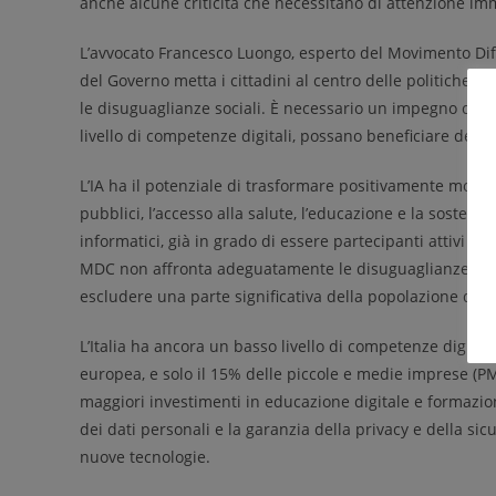
anche alcune criticità che necessitano di attenzione im
L’avvocato Francesco Luongo, esperto del Movimento Difes
del Governo metta i cittadini al centro delle politiche su
le disuguaglianze sociali. È necessario un impegno concr
livello di competenze digitali, possano beneficiare dell
L’IA ha il potenziale di trasformare positivamente molti a
pubblici, l’accesso alla salute, l’educazione e la sostenib
informatici, già in grado di essere partecipanti attivi ne
MDC non affronta adeguatamente le disuguaglianze digita
escludere una parte significativa della popolazione dai be
L’Italia ha ancora un basso livello di competenze digitali
europea, e solo il 15% delle piccole e medie imprese (PMI
maggiori investimenti in educazione digitale e formazione
dei dati personali e la garanzia della privacy e della sic
nuove tecnologie.