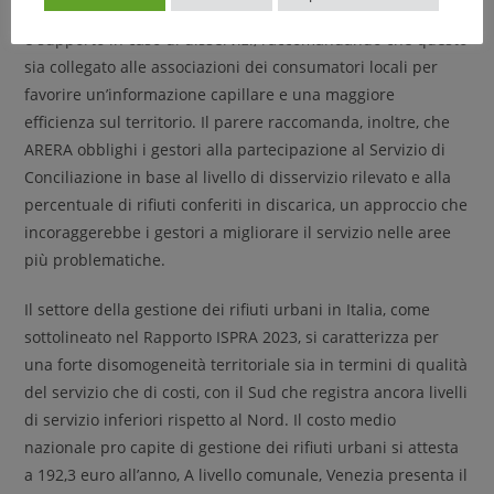
permetta agli utenti di accedere facilmente a informazioni
e supporto in caso di disservizi, raccomandando che questo
sia collegato alle associazioni dei consumatori locali per
favorire un’informazione capillare e una maggiore
efficienza sul territorio. Il parere raccomanda, inoltre, che
ARERA obblighi i gestori alla partecipazione al Servizio di
Conciliazione in base al livello di disservizio rilevato e alla
percentuale di rifiuti conferiti in discarica, un approccio che
incoraggerebbe i gestori a migliorare il servizio nelle aree
più problematiche.
Il settore della gestione dei rifiuti urbani in Italia, come
sottolineato nel Rapporto ISPRA 2023, si caratterizza per
una forte disomogeneità territoriale sia in termini di qualità
del servizio che di costi, con il Sud che registra ancora livelli
di servizio inferiori rispetto al Nord. Il costo medio
nazionale pro capite di gestione dei rifiuti urbani si attesta
a 192,3 euro all’anno, A livello comunale, Venezia presenta il