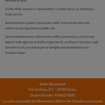
fermare le frodi”
Truffe: MDC domani a “Spaziolibero” su Rai3, focus su phishing e
frodi con l’IA
Rottamazione quater e quinquies: MDC scrive al Governo per
evitare la sovrapposizione delle rate
Sovraindebitamento: Adiconsum e MDC presentano una Survey
Report sulle agenzie di debito ingannevoli, un Report europeo sugli
strumenti e le procedure per le famiglie sovraindebitate e un
Position Paper
Sede Nazionale
Via Casilina, 3/T – 00182 Roma
Codice Fiscale: 97055270587
La sede nazionale del Movimento Difesa del Cittadino non riceve