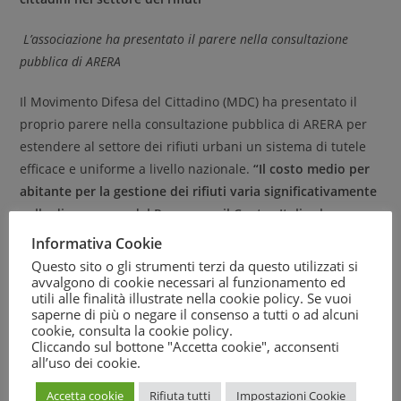
L’associazione ha presentato il parere nella consultazione
pubblica di ARERA
Il Movimento Difesa del Cittadino (MDC) ha presentato il
proprio parere nella consultazione pubblica di ARERA per
estendere al settore dei rifiuti urbani un sistema di tutele
efficace e uniforme a livello nazionale.
“Il costo medio per
abitante per la gestione dei rifiuti varia significativamente
nelle diverse aree del Paese, con il Centro Italia che
registra un costo di 228 euro pro capite rispetto ai 170
Informativa Cookie
euro del Nord”
, ha spiegato l’avvocato. Francesco Luongo,
Questo sito o gli strumenti terzi da questo utilizzati si
portavoce del Movimento, aggiungendo che “in questo
avvalgono di cookie necessari al funzionamento ed
utili alle finalità illustrate nella cookie policy. Se vuoi
contesto è fondamentale che ARERA attui un sistema di
saperne di più o negare il consenso a tutti o ad alcuni
tutele capace di garantire servizi di qualità in modo
cookie, consulta la
cookie policy
.
Cliccando sul bottone "Accetta cookie", acconsenti
uniforme su tutto il territorio nazionale”.
all’uso dei cookie.
MDC appoggia l’idea di uno
Sportello Unico nazionale
che
Accetta cookie
Rifiuta tutti
Impostazioni Cookie