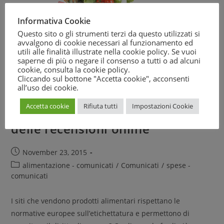
Informativa Cookie
Questo sito o gli strumenti terzi da questo utilizzati si
avvalgono di cookie necessari al funzionamento ed
utili alle finalità illustrate nella cookie policy. Se vuoi
saperne di più o negare il consenso a tutti o ad alcuni
cookie, consulta la
cookie policy
.
Cliccando sul bottone "Accetta cookie", acconsenti
all’uso dei cookie.
Cibo, web e consumatori: i
Accetta cookie
Rifiuta tutti
Impostazioni Cookie
fenomeni dell’e-commerce e
delle recensioni online
November 23, 2015
alimentazione - comunicati
/
Comunicati
/
spese -
comunicati
I siti che vendono prodotti alimentari rispettano le
normative europee sull’etichettatura e permettono di