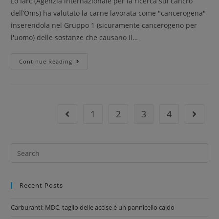
Lo Iarc (Agenzia internazionale per la ricerca sul cancro
dell’Oms) ha valutato la carne lavorata come "cancerogena"
inserendola nel Gruppo 1 (sicuramente cancerogeno per
l'uomo) delle sostanze che causano il…
Continue Reading
1
2
3
4
Recent Posts
Carburanti: MDC, taglio delle accise è un pannicello caldo