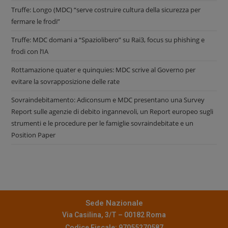
Truffe: Longo (MDC) “serve costruire cultura della sicurezza per
fermare le frodi”
Truffe: MDC domani a “Spaziolibero” su Rai3, focus su phishing e
frodi con l’IA
Rottamazione quater e quinquies: MDC scrive al Governo per
evitare la sovrapposizione delle rate
Sovraindebitamento: Adiconsum e MDC presentano una Survey
Report sulle agenzie di debito ingannevoli, un Report europeo sugli
strumenti e le procedure per le famiglie sovraindebitate e un
Position Paper
Sede Nazionale
Via Casilina, 3/T – 00182 Roma
Codice Fiscale: 97055270587