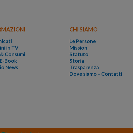
RMAZIONI
CHI SIAMO
icati
Le Persone
ini in TV
Mission
i & Consumi
Statuto
 E-Book
Storia
vio News
Trasparenza
Dove siamo – Contatti