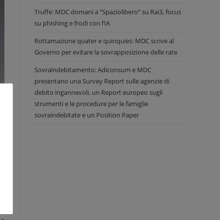
Truffe: MDC domani a “Spaziolibero” su Rai3, focus
su phishing e frodi con l’IA
Rottamazione quater e quinquies: MDC scrive al
Governo per evitare la sovrapposizione delle rate
Sovraindebitamento: Adiconsum e MDC
presentano una Survey Report sulle agenzie di
debito ingannevoli, un Report europeo sugli
strumenti e le procedure per le famiglie
sovraindebitate e un Position Paper
 il