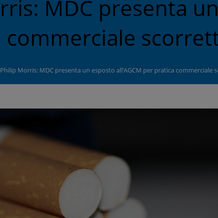
orris: MDC presenta u
a commerciale scorret
 Philip Morris: MDC presenta un esposto all’AGCM per pratica commerciale s