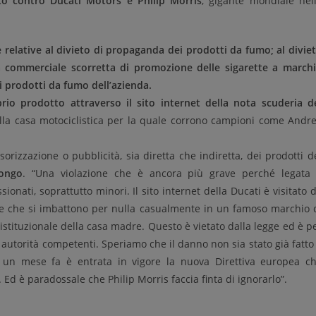
to contro Ducati Motors e Philip Morris
, gigante mondiale nel
 relative al divieto di propaganda dei prodotti da fumo; al divie
a commerciale scorretta di promozione delle sigarette a march
i prodotti da fumo dell’azienda.
rio prodotto attraverso il sito internet della nota scuderia d
lla casa motociclistica per la quale corrono campioni come Andr
rizzazione o pubblicità, sia diretta che indiretta, dei prodotti d
Longo
. “Una violazione che è ancora più grave perché legata
onati, soprattutto minori. Il sito internet della Ducati è visitato 
o e che si imbattono per nulla casualmente in un famoso marchio 
o istituzionale della casa madre. Questo è vietato dalla legge ed è p
autorità competenti. Speriamo che il danno non sia stato già fatto
 un mese fa è entrata in vigore la nuova Direttiva europea c
. Ed è paradossale che Philip Morris faccia finta di ignorarlo”.