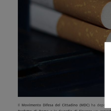
Il
Movimento Difesa del Cittadino (MDC)
ha depositat