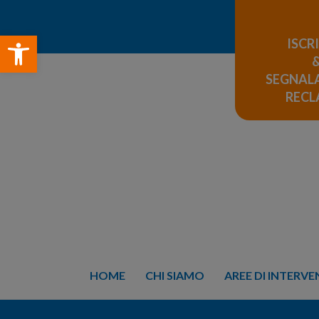
Open toolbar
ISCR
SEGNALA
REC
HOME
CHI SIAMO
AREE DI INTERV