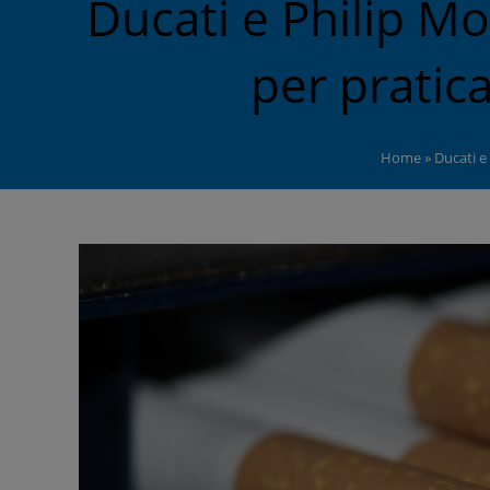
Ducati e Philip M
per pratic
Home
»
Ducati e