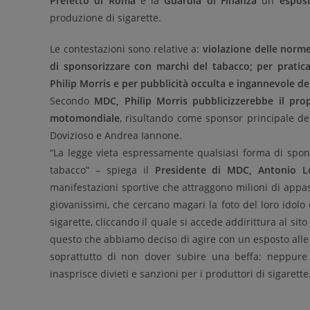
Prefetto di Roma
e la
Guardia di Finanza
un
espos
produzione di sigarette.
Le contestazioni sono relative a:
violazione delle norme
di sponsorizzare con marchi del tabacco; per pratic
Philip Morris e per pubblicità occulta e ingannevole de
Secondo
MDC, Philip Morris pubblicizzerebbe il prop
motomondiale
, risultando come sponsor principale de
Dovizioso e Andrea Iannone.
“La legge vieta espressamente qualsiasi forma di sponso
tabacco” – spiega il
Presidente di MDC, Antonio 
manifestazioni sportive che attraggono milioni di appassi
giovanissimi, che cercano magari la foto del loro idol
sigarette, cliccando il quale si accede addirittura al sit
questo che abbiamo deciso di agire con un esposto alle 
soprattutto di non dover subire una beffa: neppure
inasprisce divieti e sanzioni per i produttori di sigarette