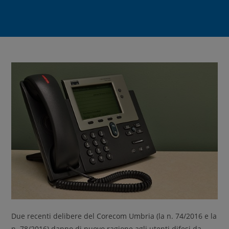
Due recenti delibere del Corecom Umbria (la n. 74/2016 e la
n. 78/2016) danno di nuovo ragione agli utenti difesi da