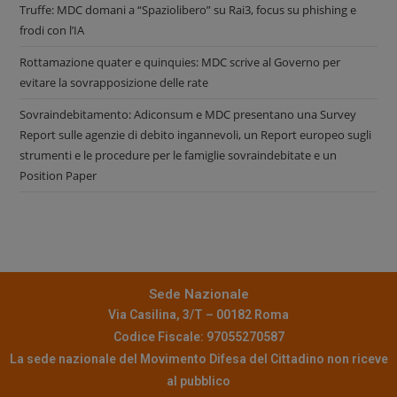
Truffe: MDC domani a “Spaziolibero” su Rai3, focus su phishing e
frodi con l’IA
Rottamazione quater e quinquies: MDC scrive al Governo per
evitare la sovrapposizione delle rate
Sovraindebitamento: Adiconsum e MDC presentano una Survey
Report sulle agenzie di debito ingannevoli, un Report europeo sugli
strumenti e le procedure per le famiglie sovraindebitate e un
Position Paper
Sede Nazionale
Via Casilina, 3/T – 00182 Roma
Codice Fiscale: 97055270587
La sede nazionale del Movimento Difesa del Cittadino non riceve
al pubblico