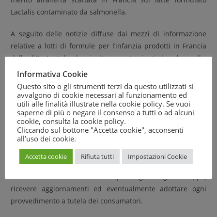
Lactalis contaminato da salmonella.
A seguito delle notizie diffuse dai mezzi di informazione
relative a lotti di formule per l’infanzia prodotti in Francia
dalla ditta Lactalis che risultano contaminati da salmonelle,
si informa che – alla data odierna – le Autorità francesi non
Informativa Cookie
hanno comunicato, tramite il sistema di allerta comunitario
Questo sito o gli strumenti terzi da questo utilizzati si
(RASFF), l’esistenza di lotti spediti verso il nostro Paese.
avvalgono di cookie necessari al funzionamento ed
utili alle finalità illustrate nella cookie policy. Se vuoi
saperne di più o negare il consenso a tutti o ad alcuni
Il Ministero della Salute, a titolo precauzionale, ha
cookie, consulta la
cookie policy
.
comunque già avviato interlocuzioni con la Commissione
Cliccando sul bottone "Accetta cookie", acconsenti
all’uso dei cookie.
europea e direttamente con le Autorità francesi, per
sollecitare ulteriori informazioni su Paesi e lotti interessati
Accetta cookie
Rifiuta tutti
Impostazioni Cookie
e resta in continuo contatto con entrambe attraverso il
sistema di allerta comunitario per seguire ogni sviluppo,
ricevere aggiornamenti ed eventualmente adottare ogni
provvedimento a tutela dei consumatori.