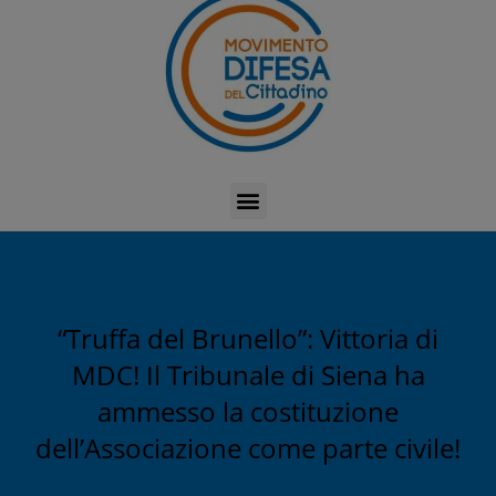
“Truffa del Brunello”: Vittoria di
MDC! Il Tribunale di Siena ha
ammesso la costituzione
dell’Associazione come parte civile!