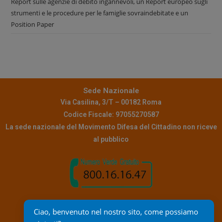
Report sulle agenzie di debito ingannevoli, un Report europeo sugli
strumenti e le procedure per le famiglie sovraindebitate e un
Position Paper
Sede Nazionale
Via Casilina, 3/T – 00182 Roma
Codice Fiscale: 97055270587
La sede nazionale del Movimento Difesa del Cittadino non riceve
al pubblico
Contatti
Ciao, benvenuto nel nostro sito, come possiamo 
Pec:
info@pec.mdc.it